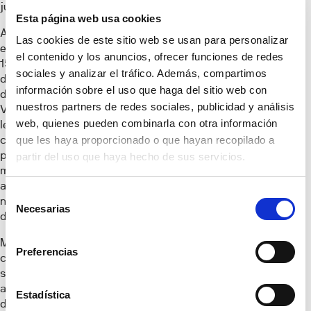
juegos infantiles.
Esta página web usa cookies
Ambos proyectos se
Las cookies de este sitio web se usan para personalizar
encuentran a tan solo
el contenido y los anuncios, ofrecer funciones de redes
15 minutos del centro
sociales y analizar el tráfico. Además, compartimos
de Sagunto y a 25km
información sobre el uso que haga del sitio web con
de la ciudad de
nuestros partners de redes sociales, publicidad y análisis
Valencia. Lo que más
web, quienes pueden combinarla con otra información
les caracteriza es la
cercanía tanto a la
que les haya proporcionado o que hayan recopilado a
playa como a
partir del uso que haya hecho de sus servicios.
montaña, con
amplios espacios
Selección
naturales, de
Necesarias
de
descanso y ocio.
consentimiento
Metrovacesa, en su
Preferencias
compromiso con la
sostenibilidad,
apostará por el
Estadística
desarrollo de ambas