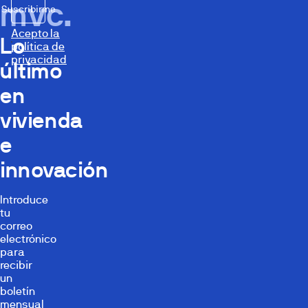
mvc.
Suscribirme
Acepto la
Lo
política de
privacidad
último
en
vivienda
e
innovación
Introduce
tu
correo
electrónico
para
recibir
un
boletín
mensual