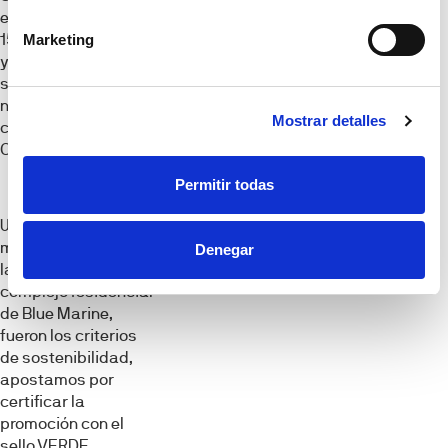
encuentra a tan sólo
15 minutos en coche
Marketing
y destaca también
su cercanía a
núcleos urbanos
Mostrar detalles
como Estepona y
Casares.
Permitir todas
Uno de los aspectos
más importantes a
Denegar
la hora de diseñar el
complejo residencial
de Blue Marine,
fueron los criterios
de sostenibilidad,
apostamos por
certificar la
promoción con el
sello VERDE,