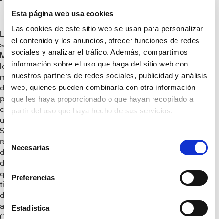
Esta página web usa cookies
Las cookies de este sitio web se usan para personalizar
La nueva promoción
el contenido y los anuncios, ofrecer funciones de redes
se encuentra en
sociales y analizar el tráfico. Además, compartimos
Manilva, una de las
información sobre el uso que haga del sitio web con
localidades con
nuestros partners de redes sociales, publicidad y análisis
mayores servicios
de la Costa del Sol,
web, quienes pueden combinarla con otra información
próxima a la
que les haya proporcionado o que hayan recopilado a
conocida
partir del uso que haya hecho de sus servicios.
urbanización de
Sotogrande,
Selección
rodeado de campos
Necesarias
de
de Golf y Puertos
consentimiento
deportivos en los
que realizar todo
Preferencias
tipo de actividades
de ocio. El
aeropuerto de
Estadística
Gibraltar se