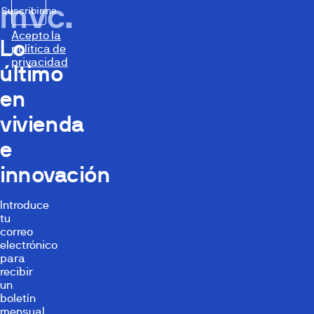
mvc.
Suscribirme
Acepto la
Lo
política de
privacidad
último
en
vivienda
e
innovación
Introduce
tu
correo
electrónico
para
recibir
un
boletín
mensual