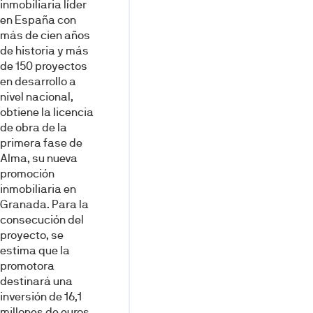
inmobiliaria líder
en España con
más de cien años
de historia y más
de 150 proyectos
en desarrollo a
nivel nacional,
obtiene la licencia
de obra de la
primera fase de
Alma, su nueva
promoción
inmobiliaria en
Granada. Para la
consecución del
proyecto, se
estima que la
promotora
destinará una
inversión de 16,1
millones de euros.