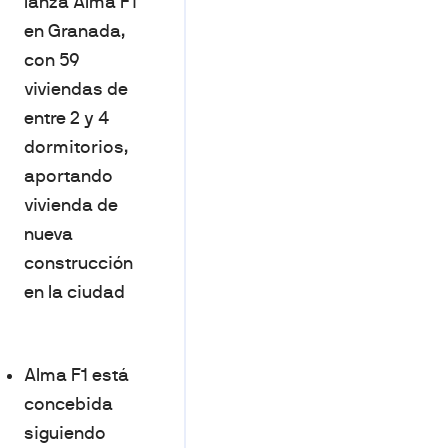
lanza Alma F1
en Granada,
con 59
viviendas de
entre 2 y 4
dormitorios,
aportando
vivienda de
nueva
construcción
en la ciudad
Alma F1 está
concebida
siguiendo