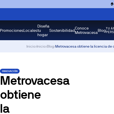

Diseña
Conoce
TU Á
Promociones
Locales
tu
Sostenibilidad
Blog
Metrovacesa
PER
hogar
Inicio
›
Inicio
›
Blog
›
Metrovacesa obtiene la licencia de 
INNOVACIÓN
Metrovacesa
obtiene
la