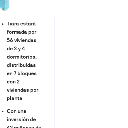
Tiara estará
formada por
56 viviendas
de 3 y 4
dormitorios,
distribuidas
en 7 bloques
con 2
viviendas por
planta
Con una
inversión de
42 millones de