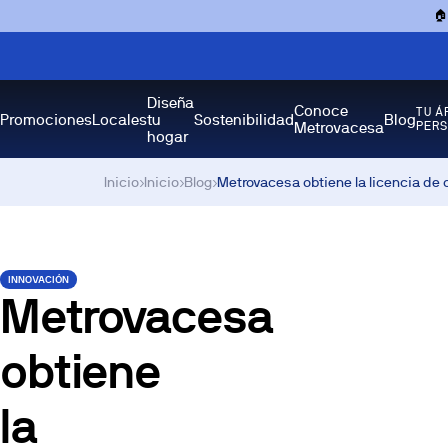

Diseña
Conoce
TU Á
Promociones
Locales
tu
Sostenibilidad
Blog
Metrovacesa
PER
hogar
Inicio
›
Inicio
›
Blog
›
Metrovacesa obtiene la licencia de 
INNOVACIÓN
Metrovacesa
obtiene
la