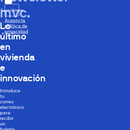
mvc.
Suscribirme
Acepto la
Lo
política de
privacidad
último
en
vivienda
e
innovación
Introduce
tu
correo
electrónico
para
recibir
un
boletín