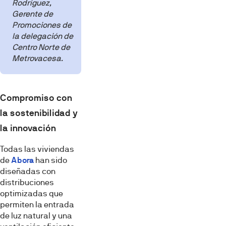
Rodríguez,
Gerente de
Esta página web usa cookies
Promociones de
Las cookies de este sitio web se usan para personalizar
la delegación de
Centro Norte de
el contenido y los anuncios, ofrecer funciones de redes
Metrovacesa.
sociales y analizar el tráfico. Además, compartimos
información sobre el uso que haga del sitio web con
nuestros partners de redes sociales, publicidad y análisis
web, quienes pueden combinarla con otra información
Compromiso con
que les haya proporcionado o que hayan recopilado a
la sostenibilidad y
partir del uso que haya hecho de sus servicios.
la innovación
Selección
Todas las viviendas
Necesarias
de
de
Abora
han sido
diseñadas con
consentimiento
distribuciones
Preferencias
optimizadas que
permiten la entrada
de luz natural y una
Estadística