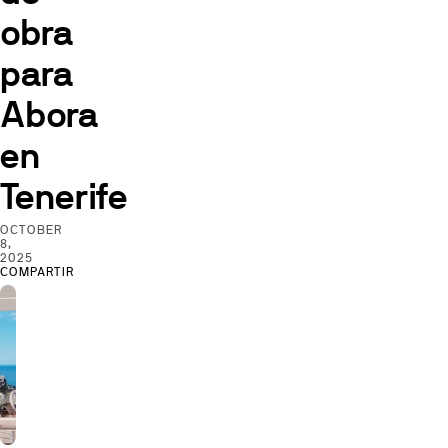
obra
para
Abora
en
Tenerife
OCTOBER
8,
2025
COMPARTIR