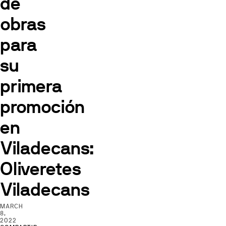
de
obras
para
su
primera
promoción
en
Viladecans:
Oliveretes
Viladecans
MARCH
8,
2022