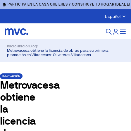
🏠 PARTICIPA EN
LA CASA QUE ERES
Y CONSTRUYE TU HOGAR IDEAL E
Español
Inicio
›
Inicio
›
Blog
›
Metrovacesa obtiene la licencia de obras para su primera
promoción en Viladecans: Oliveretes Viladecans
INNOVACIÓN
Metrovacesa
obtiene
la
licencia