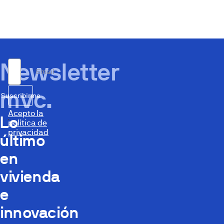
Newsletter
Email
mvc.
Suscribirme
Acepto la
Lo
política de
privacidad
último
en
vivienda
e
innovación