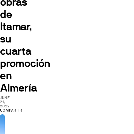
obras
de
Itamar,
su
cuarta
promoción
en
Almería
JUNE
21,
2022
COMPARTIR