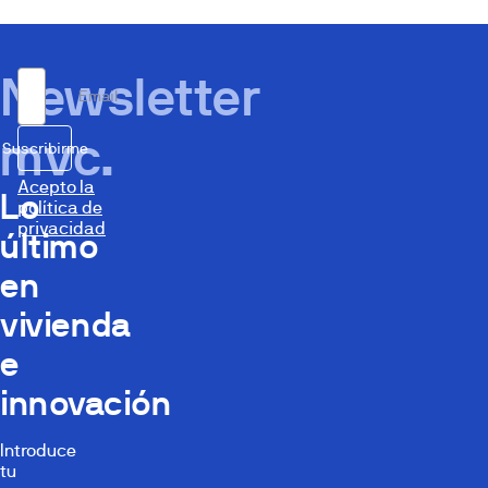
Newsletter
Email
mvc.
Suscribirme
Acepto la
Lo
política de
privacidad
último
en
vivienda
e
innovación
Introduce
tu