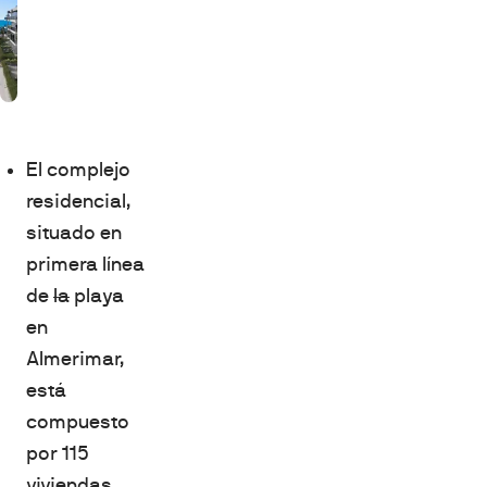
El complejo
residencial,
situado en
primera línea
de
la
playa
en
Almerimar,
está
compuesto
por 115
viviendas