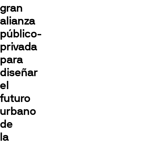
gran
alianza
público-
privada
para
diseñar
el
futuro
urbano
de
la