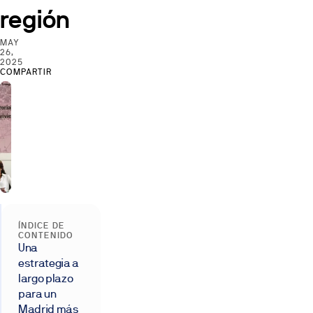
región
MAY
26,
2025
COMPARTIR
ÍNDICE DE
CONTENIDO
Una
estrategia a
largo plazo
para un
Madrid más