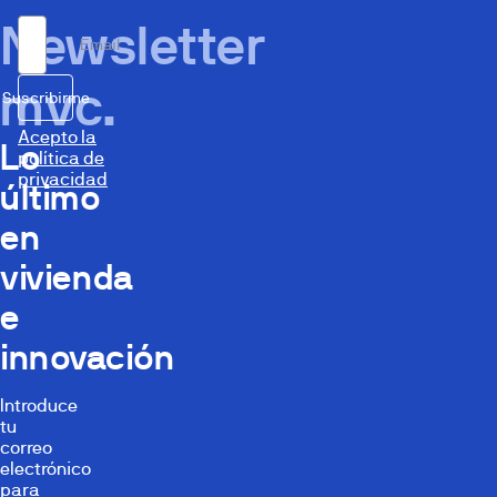
Newsletter
Email
mvc.
Suscribirme
Acepto la
Lo
política de
privacidad
último
en
vivienda
e
innovación
Introduce
tu
correo
electrónico
para