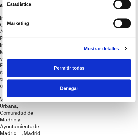
Estadística
sostenible
Impulsada por el
Marketing
COAM, la
Asociación de
Promotores
Inmobiliarios de
Mostrar detalles
Madrid (ASPRIMA)
y la organización
Forética, con el
Permitir todas
respaldo de las
tres
administraciones
Denegar
—Ministerio de
Vivienda y Agenda
Urbana,
Comunidad de
Madrid y
Ayuntamiento de
Madrid—, Madrid