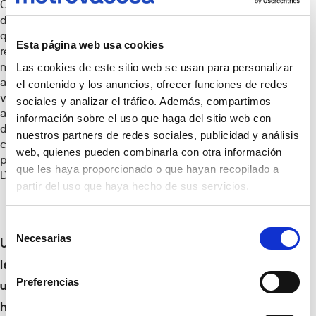
Creemos en un
desarrollo urbano
que no solo
Esta página web usa cookies
responde a las
necesidades
Las cookies de este sitio web se usan para personalizar
actuales de
el contenido y los anuncios, ofrecer funciones de redes
vivienda, sino que
sociales y analizar el tráfico. Además, compartimos
anticipa los
información sobre el uso que haga del sitio web con
desafíos futuros
nuestros partners de redes sociales, publicidad y análisis
con visión a largo
web, quienes pueden combinarla con otra información
plazo”, ha afirmado
que les haya proporcionado o que hayan recopilado a
Díaz Batanero.
partir del uso que haya hecho de sus servicios.
Selección
Necesarias
de
Una estrategia a
consentimiento
largo plazo para
Preferencias
un Madrid más
habitable y