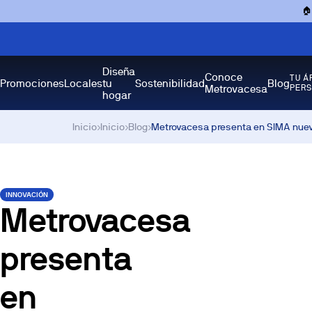

Diseña
Conoce
TU Á
Promociones
Locales
tu
Sostenibilidad
Blog
Metrovacesa
PER
hogar
Inicio
›
Inicio
›
Blog
›
Metrovacesa presenta en SIMA nuevo
INNOVACIÓN
Metrovacesa
presenta
en