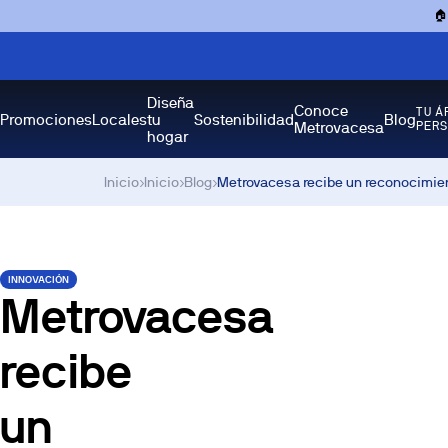

Diseña
Conoce
TU Á
Promociones
Locales
tu
Sostenibilidad
Blog
Metrovacesa
PER
hogar
Inicio
›
Inicio
›
Blog
›
Metrovacesa recibe un reconocimie
INNOVACIÓN
Metrovacesa
recibe
un