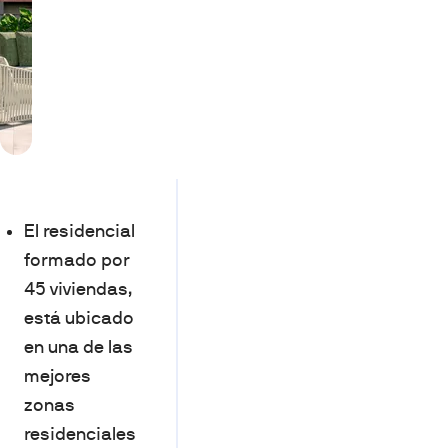
El residencial
formado por
45 viviendas,
está ubicado
en una de las
mejores
zonas
residenciales