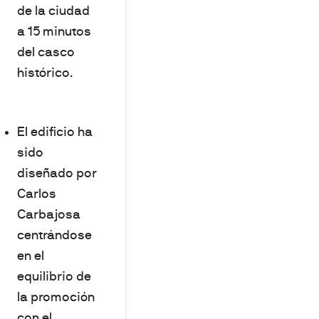
de la ciudad
a 15 minutos
del casco
histórico.
El edificio ha
sido
diseñado por
Carlos
Carbajosa
centrándose
en el
equilibrio de
la promoción
con el