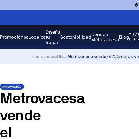

Diseña
Conoce
TU Á
Promociones
Locales
tu
Sostenibilidad
Blog
Metrovacesa
PER
hogar
Inicio
›
Inicio
›
Blog
›
Metrovacesa vende el 75% de las v
INNOVACIÓN
Metrovacesa
vende
el