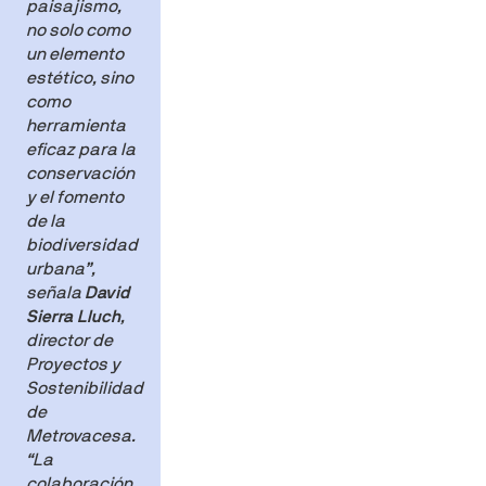
paisajismo,
no solo como
un elemento
estético, sino
como
herramienta
eficaz para la
conservación
y el fomento
de la
biodiversidad
urbana”
,
señala
David
Sierra Lluch
,
director de
Proyectos y
Sostenibilidad
de
Metrovacesa.
“
La
colaboración