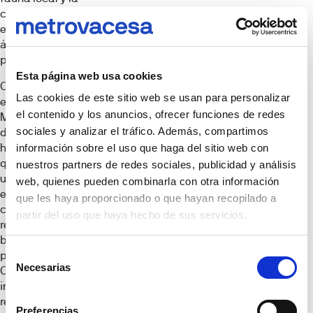
conectividad
ecológica entre
áreas urbanas y
periurbanas.
Esta página web usa cookies
Como resultado de
Las cookies de este sitio web se usan para personalizar
este trabajo,
el contenido y los anuncios, ofrecer funciones de redes
Metrovacesa
sociales y analizar el tráfico. Además, compartimos
dispone de una
herramienta digital,
información sobre el uso que haga del sitio web con
que recoge más de
nuestros partners de redes sociales, publicidad y análisis
un millar de
web, quienes pueden combinarla con otra información
especies
que les haya proporcionado o que hayan recopilado a
clasificadas por
partir del uso que haya hecho de sus servicios.
región
biogeográfica y
Selección
piso bioclimático.
Necesarias
de
Cada ficha incluye
información técnica
consentimiento
relevante, como el
Preferencias