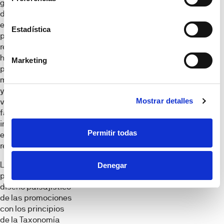
grado de protección
de la especie,
endemicidad,
Estadística
porte,
requerimientos
hídricos,
Marketing
profundidad
mínima de sustrato
y disponibilidad en
Mostrar detalles
vivero, lo que
facilita su
implantación real
Permitir todas
en los proyectos
residenciales.
La iniciativa
Denegar
permite alinear el
diseño paisajístico
de las promociones
con los principios
de la Taxonomía