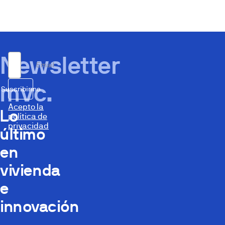
Newsletter
Email
mvc.
Suscribirme
Acepto la
Lo
política de
privacidad
último
en
vivienda
e
innovación