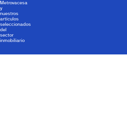
Metrovacesa
y
nuestros
artículos
seleccionados
del
sector
inmobiliario