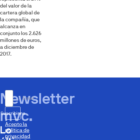
del valor de la
cartera global de
la compañía, que
alcanza en
conjunto los 2.626
millones de euros,
a diciembre de
2017.
Newsletter
Email
mvc.
Suscribirme
Acepto la
Lo
política de
privacidad