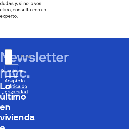
dudas y, si no lo ves
claro, consulta con un
experto.
Newsletter
Email
mvc.
Suscribirme
Acepto la
Lo
política de
privacidad
último
en
vivienda
e