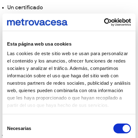
Un certificado
en el que el
administrador o
el presidente de
la comunidad de
Esta página web usa cookies
propietarios nos
Las cookies de este sitio web se usan para personalizar
indique que la
el contenido y los anuncios, ofrecer funciones de redes
sociales y analizar el tráfico. Además, compartimos
vivienda está al
información sobre el uso que haga del sitio web con
corriente en los
nuestros partners de redes sociales, publicidad y análisis
pagos de las
web, quienes pueden combinarla con otra información
cuotas de la
que les haya proporcionado o que hayan recopilado a
partir del uso que haya hecho de sus servicios.
comunidad
o
derramas que
Selección
pudiera haber.
Necesarias
de
El
certificado
consentimiento