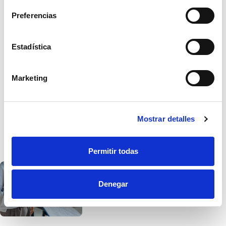
energético
de la
Preferencias
vivienda, este
documento es
Estadística
necesario para
que la firma de
Marketing
las escrituras de
la compraventa
sea válida ante
Mostrar detalles
notario.
Permitir todas
Denegar