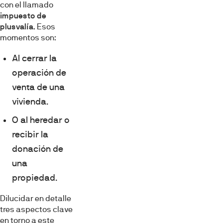
con el llamado
impuesto de
plusvalía
. Esos
momentos son:
Al cerrar la
operación de
venta de una
vivienda.
O al heredar o
recibir la
donación de
una
propiedad.
Dilucidar en detalle
tres aspectos clave
en torno a este