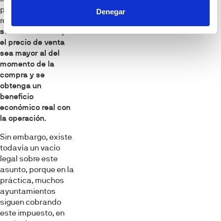
plusvalía, la
Denegar
respuesta es que
solo en caso de que
el precio de venta
sea mayor al del
momento de la
compra y se
obteng
a un
beneficio
económico real con
la operación
.
Sin embargo, existe
todavía un vacío
legal sobre este
asunto, porque en la
práctica, muchos
ayuntamientos
siguen cobrando
este impuesto, en