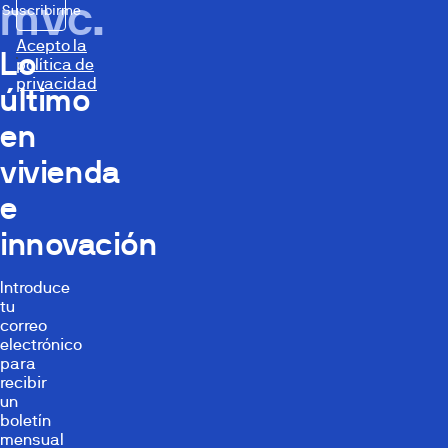
mvc.
Suscribirme
Acepto la
Lo
política de
privacidad
último
en
vivienda
e
innovación
Introduce
tu
correo
electrónico
para
recibir
un
boletín
mensual