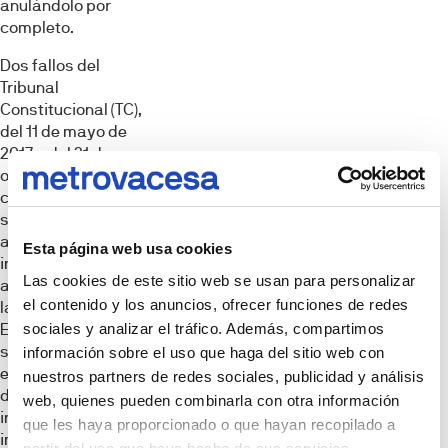
anulándolo por
completo.
Dos fallos del
Tribunal
Constitucional (TC),
del 11 de mayo de
2017 y del 31 de
octubre de 2019,
corrigieron estas
situaciones
anómalas, que iban
Esta página web usa cookies
incluso en contra de
Las cookies de este sitio web se usan para personalizar
algunos artículos de
el contenido y los anuncios, ofrecer funciones de redes
la Constitución
sociales y analizar el tráfico. Además, compartimos
Española. Tras la
sentencia que dictó
información sobre el uso que haga del sitio web con
el TC en 2017
nuestros partners de redes sociales, publicidad y análisis
declarando
web, quienes pueden combinarla con otra información
inconstitucional el
que les haya proporcionado o que hayan recopilado a
impuesto cuando la