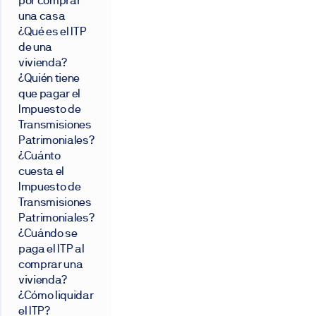
por comprar
una casa
¿Qué es el ITP
de una
vivienda?
¿Quién tiene
que pagar el
Impuesto de
Transmisiones
Patrimoniales?
¿Cuánto
cuesta el
Impuesto de
Transmisiones
Patrimoniales?
¿Cuándo se
paga el ITP al
comprar una
vivienda?
¿Cómo liquidar
el ITP?