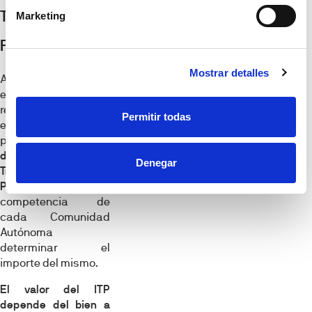
Transmisiones
Marketing
Patrimoniales?
Mostrar detalles
Aunque es el
Estado
el encargado de
regular y establecer
Permitir todas
el marco aplicable
para la
liquidación
del Impuesto de
Denegar
Transmisiones
Patrimoniales
, es
competencia de
cada Comunidad
Autónoma
determinar el
importe del mismo.
El valor del ITP
depende del bien a