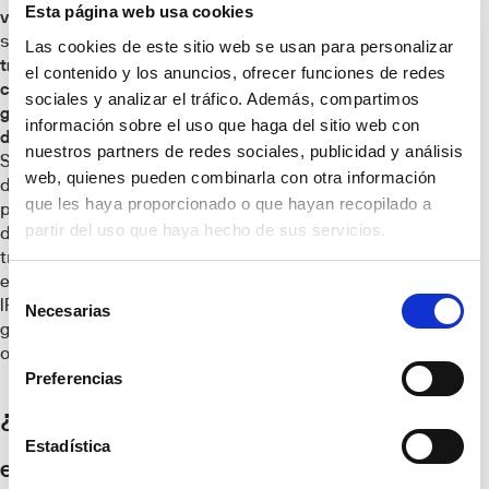
Esta página web usa cookies
vendedor
, debes
saber que la
Las cookies de este sitio web se usan para personalizar
transacción
el contenido y los anuncios, ofrecer funciones de redes
comercial tiene que
sociales y analizar el tráfico. Además, compartimos
gravarla en la
información sobre el uso que haga del sitio web con
declaración del IRPF
.
nuestros partners de redes sociales, publicidad y análisis
Si existe una
web, quienes pueden combinarla con otra información
diferencia entre el
que les haya proporcionado o que hayan recopilado a
precio de venta y el
partir del uso que haya hecho de sus servicios.
de compra del bien
transmitido,
entonces se abona el
Selección
IRPF por las
Necesarias
de
ganancias
consentimiento
obtenidas.
Preferencias
¿Cuánto cuesta
Estadística
el Impuesto de