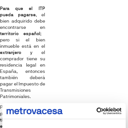
Para que el ITP
pueda pagarse
, el
bien adquirido debe
encontrarse en
territorio español
;
pero si el bien
inmueble está en el
extranjero
y el
comprador tiene su
residencia legal en
España, entonces
también deberá
pagar el Impuesto de
Transmisiones
Patrimoniales.
Por otra parte, si te
preguntas
por qué
tienes que pagar tú
el ITP y no el