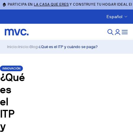
🏠 PARTICIPA EN
LA CASA QUE ERES
Y CONSTRUYE TU HOGAR IDEAL E
Español
Inicio
›
Inicio
›
Blog
›
¿Qué es el ITP y cuándo se paga?
INNOVACIÓN
¿Qué
es
el
ITP
y