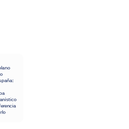
plano
so
spaña:
apa
anístico
ferencia
rlo