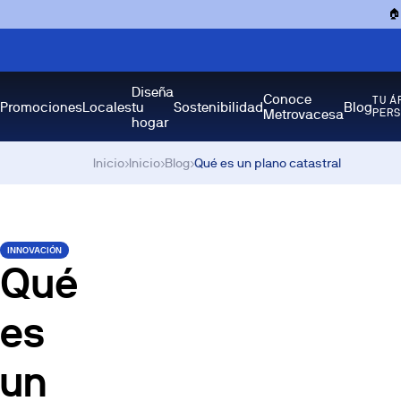

Diseña
Conoce
TU Á
Promociones
Locales
tu
Sostenibilidad
Blog
Metrovacesa
PER
hogar
Inicio
›
Inicio
›
Blog
›
Qué es un plano catastral
INNOVACIÓN
Qué
es
un