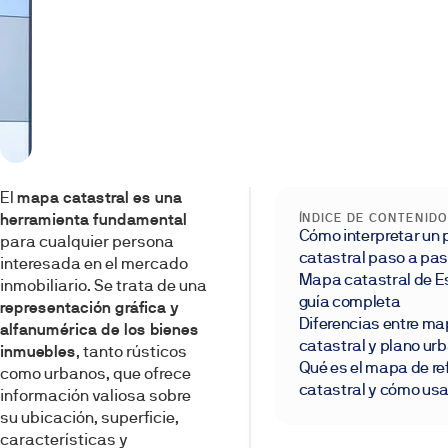
El
mapa catastral es una
herramienta fundamental
ÍNDICE DE CONTENIDO
Cómo interpretar un 
para cualquier persona
catastral paso a pa
interesada en el mercado
Mapa catastral de E
inmobiliario. Se trata de una
guía completa
representación gráfica y
Diferencias entre m
alfanumérica de los bienes
catastral y plano urb
inmuebles
, tanto rústicos
Qué es el mapa de re
como urbanos, que ofrece
catastral y cómo usa
información valiosa sobre
su ubicación, superficie,
características y