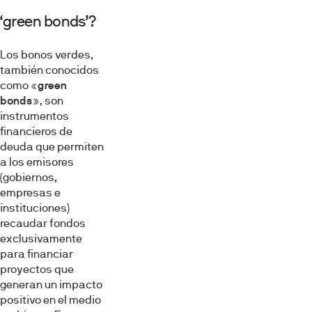
‘green bonds’?
Los bonos verdes,
también conocidos
como
«green
bonds»
, son
instrumentos
financieros de
deuda que permiten
a los emisores
(gobiernos,
empresas e
instituciones)
recaudar fondos
exclusivamente
para financiar
proyectos que
generan un impacto
positivo en el medio