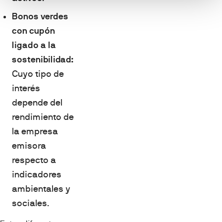
Bonos verdes
con cupón
ligado a la
sostenibilidad:
Cuyo tipo de
interés
depende del
rendimiento de
la empresa
emisora
respecto a
indicadores
ambientales y
sociales.