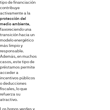
tipo de financiación
contribuye
activamente a la
protección del
medio ambiente
,
favoreciendo una
transición hacia un
modelo energético
más limpio y
responsable.
Además, en muchos
casos, este tipo de
préstamos permite
acceder a
incentivos públicos
o deducciones
fiscales, lo que
refuerza su
atractivo.
Los bonos verdes y