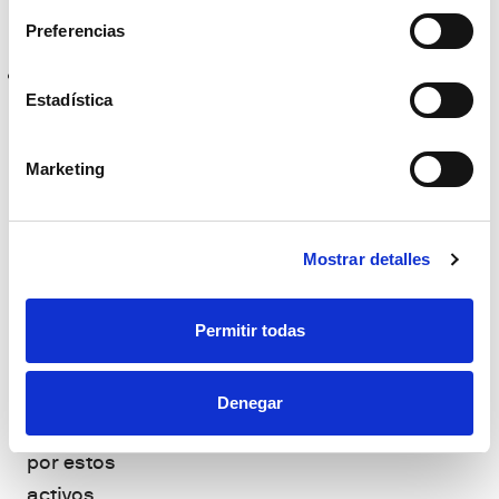
más
Preferencias
sostenibles.
Bonos verdes
Estadística
de titulización:
Donde se
Marketing
agrupan
diferentes
activos verdes,
Mostrar detalles
como
préstamos
Permitir todas
para vehículos
eléctricos, y se
emiten bonos
Denegar
respaldados
por estos
activos.