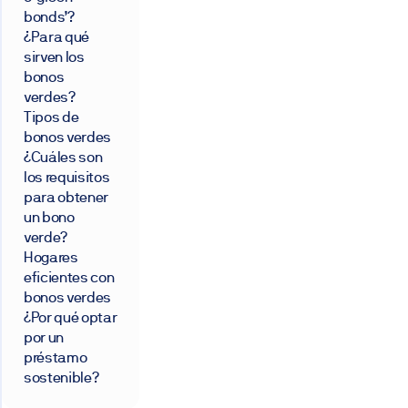
bonds’?
¿Para qué
sirven los
bonos
verdes?
Tipos de
bonos verdes
¿Cuáles son
los requisitos
para obtener
un bono
verde?
Hogares
eficientes con
bonos verdes
¿Por qué optar
por un
préstamo
sostenible?