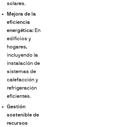
solares.
Mejora de la
eficiencia
energética:
En
edificios y
hogares,
incluyendo la
instalación de
sistemas de
calefacción y
refrigeración
eficientes.
Gestión
sostenible de
recursos