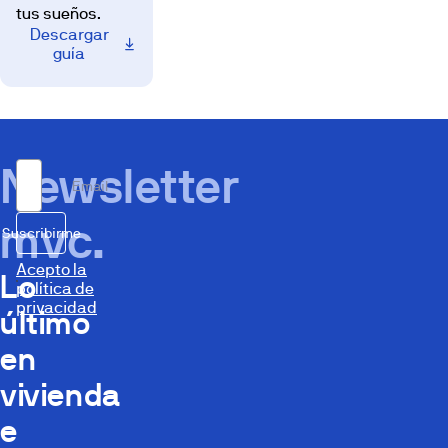
tus sueños.
Descargar
guía
Newsletter
Email
mvc.
Suscribirme
Acepto la
Lo
política de
privacidad
último
en
vivienda
e