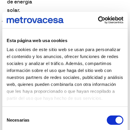
de energía
solar.
Bonos verdes
de actividad:
Que financian
Esta página web usa cookies
diversas
Las cookies de este sitio web se usan para personalizar
actividades
el contenido y los anuncios, ofrecer funciones de redes
dentro de una
sociales y analizar el tráfico. Además, compartimos
información sobre el uso que haga del sitio web con
categoría
nuestros partners de redes sociales, publicidad y análisis
ambiental
web, quienes pueden combinarla con otra información
particular,
que les haya proporcionado o que hayan recopilado a
como la
partir del uso que haya hecho de sus servicios.
rehabilitación
de edificios
Selección
Necesarias
de
para hacerlos
consentimiento