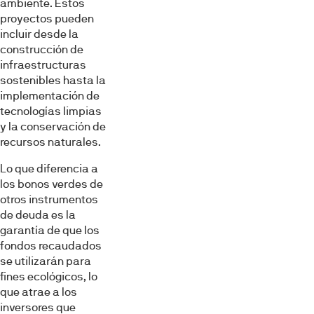
ambiente. Estos
proyectos pueden
incluir desde la
construcción de
infraestructuras
sostenibles hasta la
implementación de
tecnologías limpias
y la conservación de
recursos naturales.
Lo que diferencia a
los bonos verdes de
otros instrumentos
de deuda es la
garantía de que los
fondos recaudados
se utilizarán para
fines ecológicos, lo
que atrae a los
inversores que