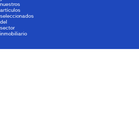
nuestros
artículos
seleccionados
del
sector
inmobiliario