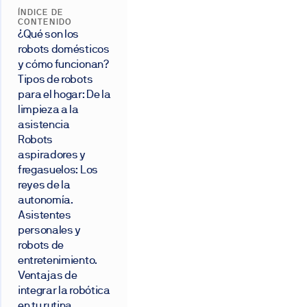
ÍNDICE DE
CONTENIDO
¿Qué son los
robots domésticos
y cómo funcionan?
Tipos de robots
para el hogar: De la
limpieza a la
asistencia
Robots
aspiradores y
fregasuelos: Los
reyes de la
autonomía.
Asistentes
personales y
robots de
entretenimiento.
Ventajas de
integrar la robótica
en tu rutina