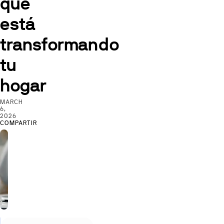
que
está
transformando
tu
hogar
MARCH
6,
2026
COMPARTIR