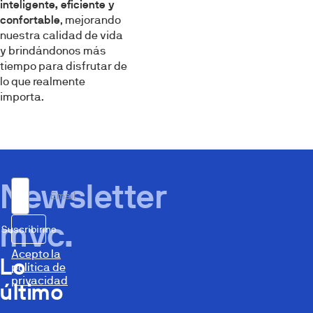
inteligente, eficiente y
confortable
, mejorando
nuestra calidad de vida
y brindándonos más
tiempo para disfrutar de
lo que realmente
importa.
Newsletter
Email
mvc.
Suscribirme
Acepto la
Lo
política de
privacidad
último