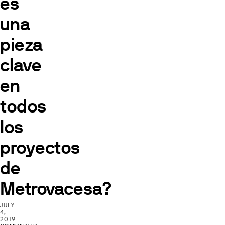
es
una
pieza
clave
en
todos
los
proyectos
de
Metrovacesa?
JULY
4,
2019