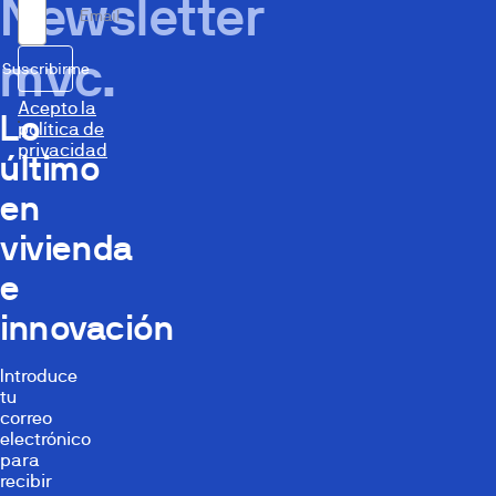
Newsletter
Email
mvc.
Suscribirme
Acepto la
Lo
política de
privacidad
último
en
vivienda
e
innovación
Introduce
tu
correo
electrónico
para
recibir