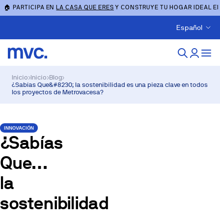
🏠 PARTICIPA EN
LA CASA QUE ERES
Y CONSTRUYE TU HOGAR IDEAL E
Español
Inicio
›
Inicio
›
Blog
›
¿Sabías Que&#8230; la sostenibilidad es una pieza clave en todos
los proyectos de Metrovacesa?
INNOVACIÓN
¿Sabías
Que…
la
sostenibilidad