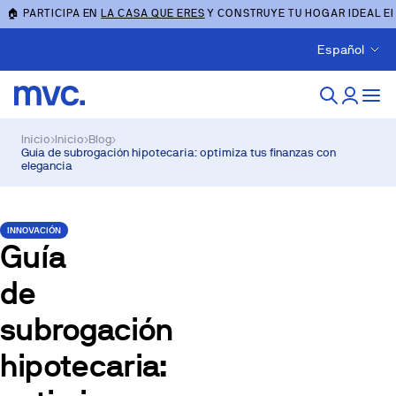
🏠 PARTICIPA EN
LA CASA QUE ERES
Y CONSTRUYE TU HOGAR IDEAL E
Español
Inicio
›
Inicio
›
Blog
›
Guía de subrogación hipotecaria: optimiza tus finanzas con
elegancia
INNOVACIÓN
Guía
de
subrogación
hipotecaria: