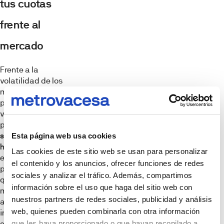
tus cuotas
frente al
mercado
Frente a la
volatilidad de los
mercados, la
previsibilidad es un
valor en alza. Optar
por una
subrogación de
Esta página web usa cookies
hipoteca fija
es la
Las cookies de este sitio web se usan para personalizar
estrategia
el contenido y los anuncios, ofrecer funciones de redes
predilecta de
sociales y analizar el tráfico. Además, compartimos
quienes desean
información sobre el uso que haga del sitio web con
mantener un control
nuestros partners de redes sociales, publicidad y análisis
absoluto sobre sus
web, quienes pueden combinarla con otra información
inversiones. Al fijar
el tipo de interés a
que les haya proporcionado o que hayan recopilado a