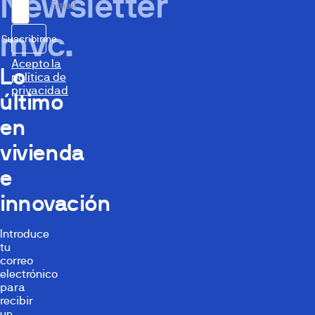
Newsletter
Email
mvc.
Suscribirme
Acepto la
Lo
política de
privacidad
último
en
vivienda
e
innovación
Introduce
tu
correo
electrónico
para
recibir
un