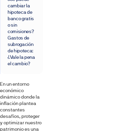
cambiar la
hipoteca de
banco gratis
o sin
comisiones?
Gastos de
subrogación
de hipoteca:
¿Vale la pena
el cambio?
En un entorno
económico
dinámico donde la
inflación plantea
constantes
desafíos, proteger
y optimizar nuestro
patrimonio es una