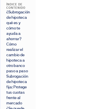
ÍNDICE DE
CONTENIDO
¿Subrogación
de hipoteca
qué es y
cómo te
ayuda a
ahorrar?
Cómo
realizar el
cambio de
hipoteca a
otro banco
paso a paso
Subrogación
de hipoteca
fija: Protege
tus cuotas
frente al
mercado
¿Se puede