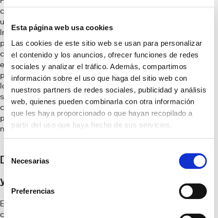
Feist, físico y profesor de
construcción en la
universidad austríaca de
Esta página web usa cookies
Innsbruck. Este modelo
permite lograr viviendas
Las cookies de este sitio web se usan para personalizar
con un consumo
el contenido y los anuncios, ofrecer funciones de redes
energético
sociales y analizar el tráfico. Además, compartimos
prácticamente nulo, por
información sobre el uso que haga del sitio web con
lo que siempre deberían
nuestros partners de redes sociales, publicidad y análisis
ser una opción a
web, quienes pueden combinarla con otra información
considerar si estás
que les haya proporcionado o que hayan recopilado a
pensando en construir tu
partir del uso que haya hecho de sus servicios.
nueva casa desde cero.
Selección
Diseños flexibles
Necesarias
de
consentimiento
y multifuncionales
Preferencias
En el interior, el “open
concept” continuará