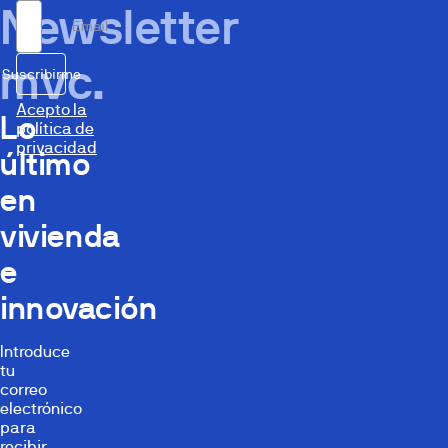
Newsletter
Email
mvc.
Suscribirme
Acepto la
Lo
política de
privacidad
último
en
vivienda
e
innovación
Introduce
tu
correo
electrónico
para
recibir