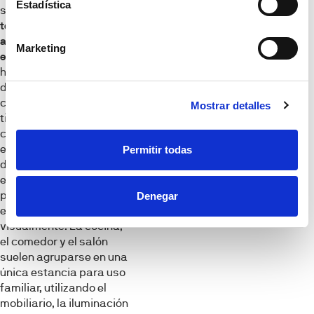
Estadística
siendo una de las
tendencias de
arquitectura dominante
Marketing
en 2022
, tanto si
hablamos de viviendas
de nueva construcción
como de reformas. Este
Mostrar detalles
tipo de diseños se
caracteriza por sus
espacios amplios,
Permitir todas
diáfanos y luminosos,
eliminando tabiques y
paredes para abrir el
Denegar
espacio y conectarlo
visualmente. La cocina,
el comedor y el salón
suelen agruparse en una
única estancia para uso
familiar, utilizando el
mobiliario, la iluminación