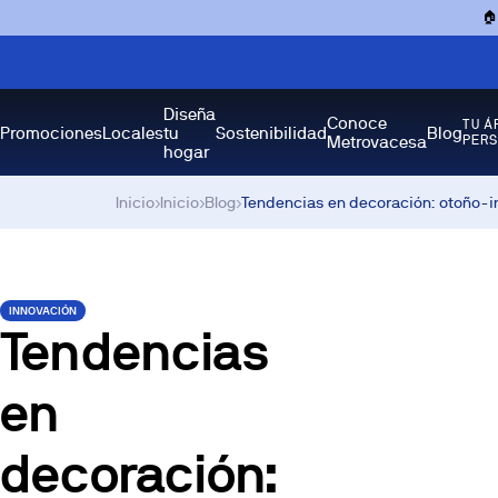

Diseña
Conoce
TU Á
Promociones
Locales
tu
Sostenibilidad
Blog
Metrovacesa
PER
hogar
Inicio
›
Inicio
›
Blog
›
Tendencias en decoración: otoño-i
INNOVACIÓN
Tendencias
en
decoración: