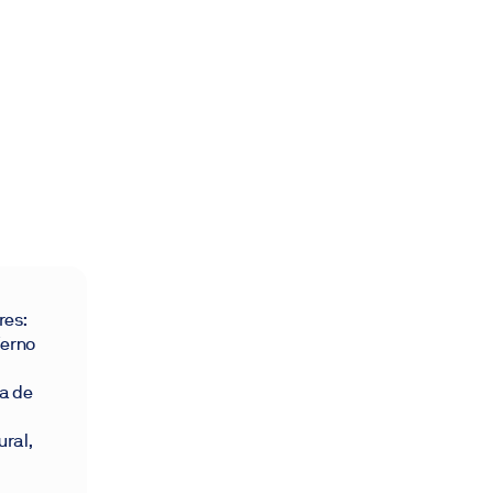
res:
ierno
a de
ural,