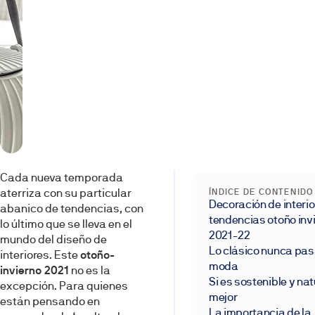
Cada nueva temporada
aterriza con su particular
ÍNDICE DE CONTENIDO
Decoración de interio
abanico de tendencias, con
tendencias otoño inv
lo último que se lleva en el
2021-22
mundo del diseño de
Lo clásico nunca pas
interiores. Este
otoño-
moda
invierno 2021
no es la
Si es sostenible y nat
excepción. Para quienes
mejor
están pensando en
La importancia de la