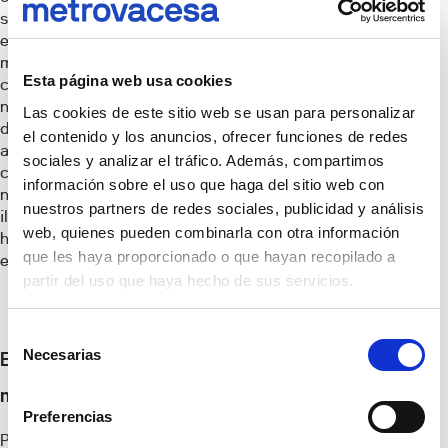
siempre elegante verde
esmeralda o los tonos
musgo. Como colores de
Esta página web usa cookies
contraste, este año las
nuevas tendencias se
Las cookies de este sitio web se usan para personalizar
decantan por tonos
el contenido y los anuncios, ofrecer funciones de redes
alegres y vibrantes,
sociales y analizar el tráfico. Además, compartimos
como el amarillo, el
información sobre el uso que haga del sitio web con
naranja o el violeta, para
nuestros partners de redes sociales, publicidad y análisis
iluminar el ambiente y
web, quienes pueden combinarla con otra información
hacer que rebose de
que les haya proporcionado o que hayan recopilado a
energía positiva.
partir del uso que haya hecho de sus servicios.
Selección
Necesarias
El valor de la
de
consentimiento
multifuncionalidad
Preferencias
Por muy grande que sea