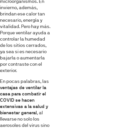
microorganismos. En
sociales y analizar el tráfico. Además, compartimos
invierno, además,
información sobre el uso que haga del sitio web con
brindan ese calor tan
nuestros partners de redes sociales, publicidad y análisis
necesario, energía y
web, quienes pueden combinarla con otra información
vitalidad. Pero hay más.
que les haya proporcionado o que hayan recopilado a
Porque ventilar ayuda a
partir del uso que haya hecho de sus servicios.
controlar la humedad
de los sitios cerrados,
ya sea si es necesario
Selección
bajarla o aumentarla
Necesarias
de
por contraste con el
consentimiento
exterior.
Preferencias
En pocas palabras, las
ventajas de ventilar la
casa para combatir el
Estadística
COVID se hacen
extensivas a la salud y
bienestar general
, al
Marketing
llevarse no solo los
aerosoles del virus sino