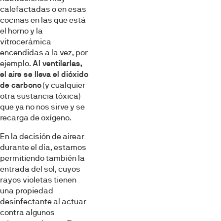
calefactadas o en esas
cocinas en las que está
el horno y la
vitrocerámica
encendidas a la vez, por
ejemplo.
Al ventilarlas,
el aire se lleva el dióxido
de carbono
(y cualquier
otra sustancia tóxica)
que ya no nos sirve y se
recarga de oxígeno.
En la decisión de airear
durante el día, estamos
permitiendo también la
entrada del sol, cuyos
rayos violetas tienen
Esta página web usa cookies
una propiedad
desinfectante al actuar
Las cookies de este sitio web se usan para personalizar
contra algunos
el contenido y los anuncios, ofrecer funciones de redes