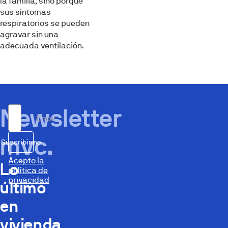
la familia, sino porque
sus síntomas
respiratorios se pueden
agravar sin una
adecuada ventilación.
Newsletter
Email
mvc.
Suscribirme
Acepto la
Lo
política de
privacidad
último
en
vivienda