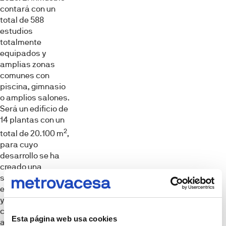
contará con un
total de 588
estudios
totalmente
equipados y
amplias zonas
comunes con
piscina, gimnasio
o amplios salones.
Será un edificio de
14 plantas con un
2
total de 20.100 m
,
para cuyo
desarrollo se ha
creado una
sociedad conjunta
entre Metrovacesa
y Vita, de control
compartido entre
Esta página web usa cookies
ambas, en la que