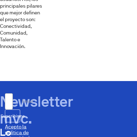
principales pilares
que mejor definen
el proyecto son:
Conectividad,
Comunidad,
Talento e
Innovación.
Newsletter
Email
mvc.
Suscribirme
Acepto la
Lo
política de