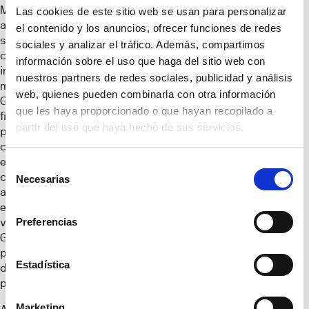
Metrovacesa
Las cookies de este sitio web se usan para personalizar
aporta el suelo y
el contenido y los anuncios, ofrecer funciones de redes
su experiencia
sociales y analizar el tráfico. Además, compartimos
como promotor
información sobre el uso que haga del sitio web con
inmobiliario,
nuestros partners de redes sociales, publicidad y análisis
mientras que Vita
web, quienes pueden combinarla con otra información
Group aporta la
que les haya proporcionado o que hayan recopilado a
financiación del
partir del uso que haya hecho de sus servicios.
proyecto, así
como su
experiencia para
Selección
crear los mejores
Necesarias
de
alojamientos para
consentimiento
estudiantes. Una
Preferencias
vez finalizado, Vita
Group adquirirá la
plena propiedad
Estadística
del edificio a la
promotora.
Marketing