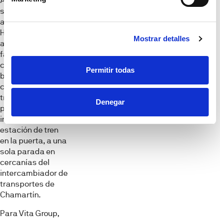
Ambos edificios,
situados en la
avenida Cardenal
Herrera Oria, junto
Mostrar detalles
a la antigua
fábrica Clesa,
contarán con muy
Permitir todas
buenas
conexiones de
transporte
Denegar
público,
incluyendo una
estación de tren
en la puerta, a una
sola parada en
cercanías del
intercambiador de
transportes de
Chamartín.
Para Vita Group,