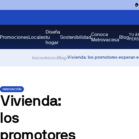

Diseña
Conoce
TU Á
Promociones
Locales
tu
Sostenibilidad
Blog
Metrovacesa
PER
hogar
Vivienda: los promotores esperan en 
Inicio
›
Inicio
›
Blog
›
INNOVACIÓN
Vivienda:
los
promotores