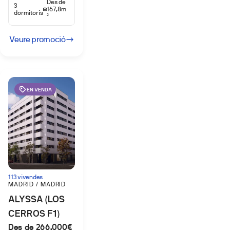
Des de
3
167,8m
dormitoris
2
Veure promoció
EN VENDA
113 vivendes
MADRID / MADRID
ALYSSA (LOS
CERROS F1)
Des de 266.000€