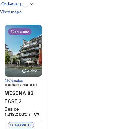
Vista mapa
EN VENDA
Vídeo
21 vivendes
MADRID / MADRID
MESENA 82
FASE 2
Des de
(MADRID)
1.218.500€ + IVA
PLURIFAMILIAR