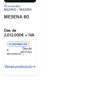
92 vivendes
MADRID / MADRID
MESENA 80
Des de
2.012.000€ + IVA
PLURIFAMILIAR
Des de
4
317,5m
dormitoris
2
Veure promoció