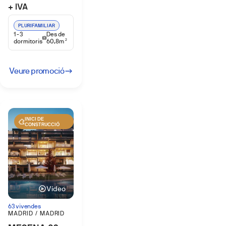
+ IVA
PLURIFAMILIAR
1-3
Des de
dormitoris
60,8m
2
Veure promoció
INICI DE
CONSTRUCCIÓ
Vídeo
63 vivendes
MADRID / MADRID