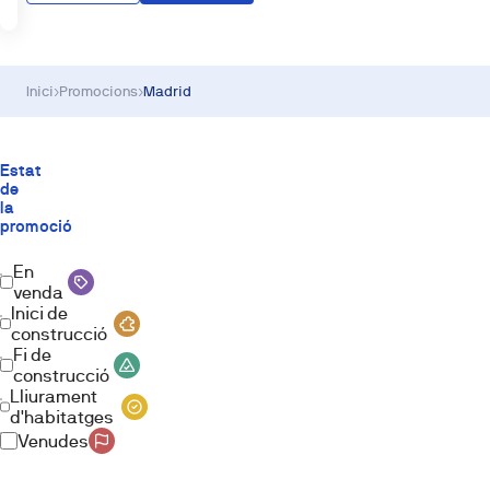
Inici
›
Promocions
›
Madrid
Estat
de
la
promoció
En
venda
Inici de
construcció
Fi de
construcció
Lliurament
d'habitatges
Venudes