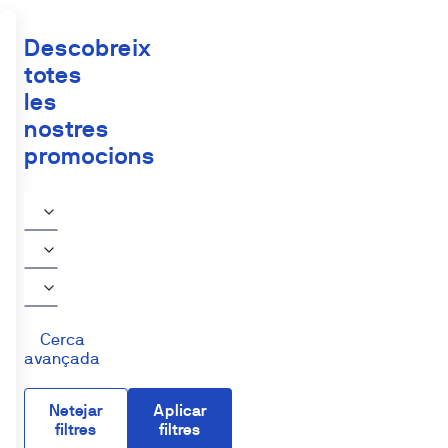
Descobreix
totes
les
nostres
promocions
Cerca
avançada
Netejar
Aplicar
filtres
filtres