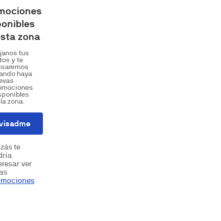
mociones
ponibles
esta zona
janos tus
tos y te
isaremos
ando haya
evas
omociones
sponibles
 la zona.
visadme
zás te
dría
eresar ver
ras
omociones