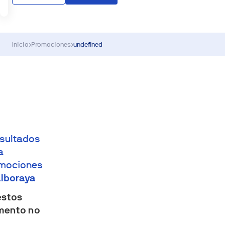
Inicio
›
Promociones
›
undefined
esultados
a
mociones
lboraya
estos
ento no