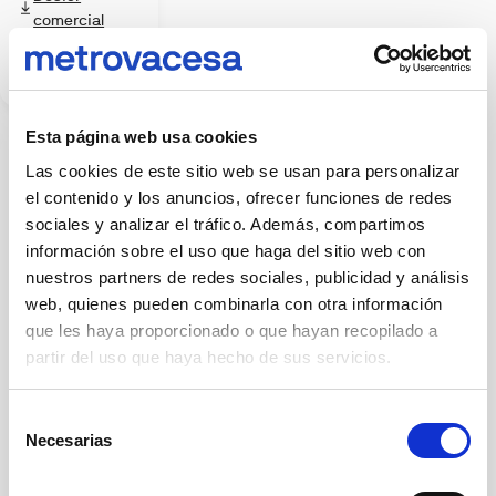
332
mostrados
comercial
no
y
forman
Memoria de
parte
las
calidades
del
autopistas
producto
entregable
A-
salvo
7
que
Esta página web usa cookies
se
y
indique
Las cookies de este sitio web se usan para personalizar
la
expresamente.
Las
el contenido y los anuncios, ofrecer funciones de redes
circunvalación
imágenes
sociales y analizar el tráfico. Además, compartimos
pueden
A-
no
información sobre el uso que haga del sitio web con
70
reflejar
con
con
nuestros partners de redes sociales, publicidad y análisis
exactitud
acceso
web, quienes pueden combinarla con otra información
dimensiones,
acabados,
al
que les haya proporcionado o que hayan recopilado a
materiales
aeropuerto
o
partir del uso que haya hecho de sus servicios.
equipamientos.
de
La
Más
información
El
información
y
Selección
Altet
sobre la
características
Necesarias
de
de
en
sostenibilidad
la
consentimiento
en el proyecto
25min.
vivienda
se
DOSSIER