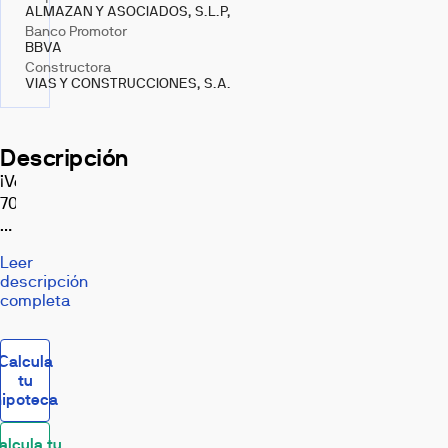
ALMAZAN Y ASOCIADOS, S.L.P,
Banco Promotor
BBVA
Constructora
VIAS Y CONSTRUCCIONES, S.A.
Descripción
¡Vendida!
70%
VENDIDO.
Complejo
Leer
Residencial
descripción
de
completa
89
viviendas
con
Calcula
piscina
tu
hipoteca
infantil
y
alcula tu
de