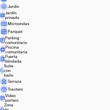
los
servicios
Jardín
de
Jardín
una
privado
gran
Microondas
Capital
Parquet
Imágenes
y
Parking
la
comunitario
tranquilidad
Piscina
de
comunitaria
una
Puerta
localidad
blindada
pequeña,
Suite
con
con
Exterior
Salón
Dormitorio
baño
multitud
Terraza
de
colegios
Trastero
y
Vídeo
zonas
portero
comerciales
Zona
en
de