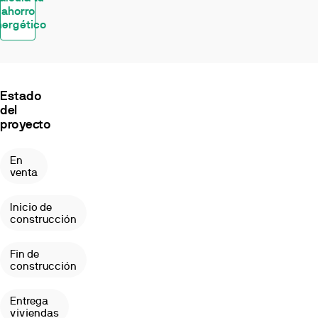
ahorro
adultos,
nergético
área
de
juegos
y
amplios
Estado
jardines,
del
situado
proyecto
en
el
En
barrio
venta
nuevo
de
Inicio de
Nou
construcción
Nazaret
en
Fin de
Sant
construcción
Joan
d’Alacant,
Entrega
a
viviendas