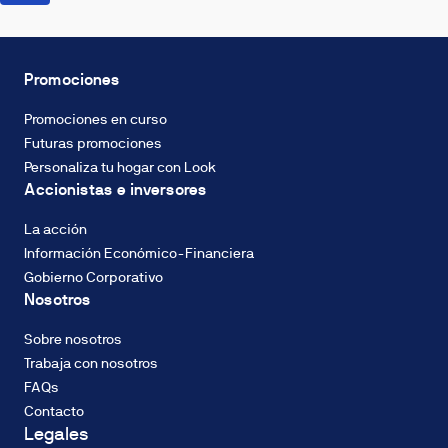
Gracias a las
bancaria
acciones que
para
realizamos
cada
durante el
cliente.
Promociones
proceso de
El
proyecto
tipo
Promociones en curso
hemos
de
Futuras promociones
conseguido
interés
Personaliza tu hogar con Look
preservar el
considerado
Accionistas e inversores
equivalente a
para
97 árboles
el
La acción
cálculo
Información Económico-Financiera
no
Gobierno Corporativo
es
Nosotros
¿Quieres
en
saber más?
ningún
Sobre nosotros
Mira el vídeo
caso
Trabaja con nosotros
y descubre
el
FAQs
nuestro
tipo
Contacto
compromiso
de
Legales
con la