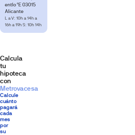
de
entlo ºE 03015
todo»,
Alicante
cerca
L a V: 10h a 14h a
del
16h a 19h S: 10h 14h
mar,
de
la
ciudad
y
Calcula
de
tu
la
hipoteca
montaña
con
y
Metrovacesa
próximo
a
Calcule
cuánto
municipios
pagará
importantes
cada
como
mes
Mutxamel,
por
El
su
Campello,