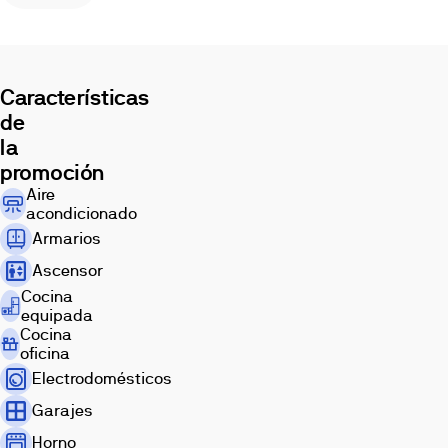
2km
de
la
playa
Características
de
de
San
Juan
la
y
promoción
15min
Aire
en
acondicionado
coche
Armarios
del
Ascensor
centro
Cocina
de
equipada
la
Cocina
ciudad
oficina
de
Electrodomésticos
Alicante,
con
Garajes
todos
Horno