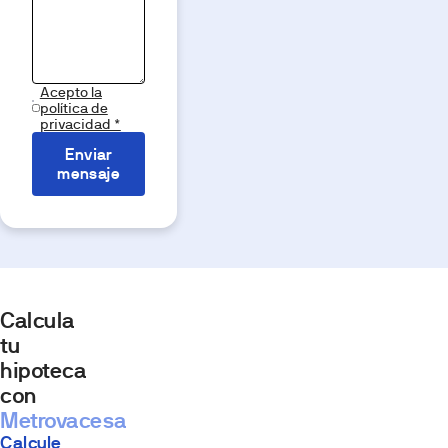
Acepto la
política de
privacidad *
Enviar
mensaje
Calcula
tu
hipoteca
con
Metrovacesa
Calcule