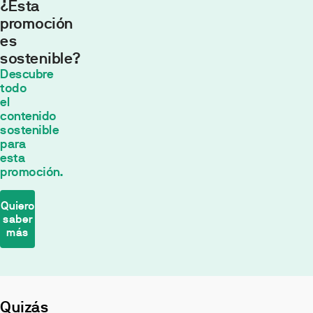
¿Esta
promoción
es
sostenible?
Cuota
Descubre
mensual
todo
554,43
el
contenido
€*
sostenible
30
años con
para
un tipo de
esta
interés fijo de
promoción.
2
% TIN
*
El
Quiero
saber
cálculo
más
de
la
cuota
Biodiversidad
se
Eficiencia
realiza
energética
Quizás
en