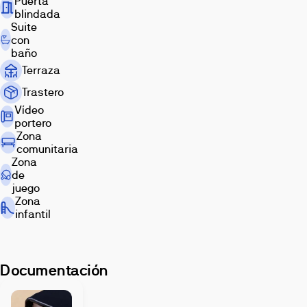
Puerta
blindada
Suite
con
baño
Terraza
Trastero
Vídeo
portero
Zona
comunitaria
Zona
de
juego
Zona
infantil
Documentación