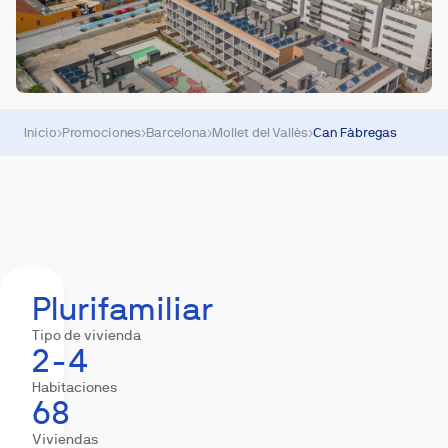
Inicio
›
Promociones
›
Barcelona
›
Mollet del Vallès
›
Can Fàbregas
Resumen
Equipamiento
Descargas
Hipote
Plurifamiliar
Tipo de vivienda
2-4
Habitaciones
68
Viviendas