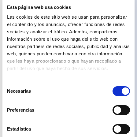
+49
acabados,
Esta página web usa cookies
materiales
Argentina
o
+54
Las cookies de este sitio web se usan para personalizar
equipamientos.
La
Australia
+61
el contenido y los anuncios, ofrecer funciones de redes
información
y
Austria
+43
sociales y analizar el tráfico. Además, compartimos
características
de
Bélgica
+32
información sobre el uso que haga del sitio web con
la
Brasil
+55
nuestros partners de redes sociales, publicidad y análisis
vivienda
se
web, quienes pueden combinarla con otra información
Bulgaria
concretarán
+359
en
que les haya proporcionado o que hayan recopilado a
la
Canadá
+1
partir del uso que haya hecho de sus servicios.
documentación
contractual
Chequia
y/o
+420
memoria
Selección
de
Chile
+56
calidades;
Necesarias
de
cualquier
China
+86
variación,
consentimiento
en
Colombia
su
+57
Preferencias
caso,
responderá
Corea del
a
Sur
+82
exigencias
técnicas,
Estadística
Costa Rica
jurídicas
+506
o