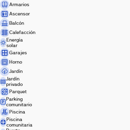
en
Armarios
15
Ascensor
minutos
a
Balcón
Barcelona.
Calefacción
Energía
solar
Garajes
Horno
Jardín
Jardín
privado
Parquet
Parking
comunitario
Piscina
Piscina
comunitaria