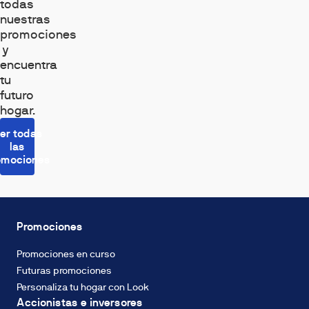
todas
hasta
hasta
hasta
nuestras
un
un
un
promociones
70%
70%
70%
y
respecto
respecto
respecto
encuentra
de
de
de
tu
otros
otros
otros
futuro
sistemas
sistemas
sistemas
hogar.
de
de
de
calefacción
calefacción
calefacción
er todas
eléctrica
eléctrica
eléctrica
las
omociones
Promociones
Promociones en curso
Futuras promociones
Personaliza tu hogar con Look
Accionistas e inversores