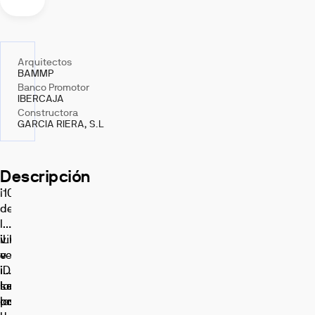
Arquitectos
BAMMP
Banco Promotor
IBERCAJA
Constructora
GARCIA RIERA, S.L
Descripción
¡100%
de
las
viviendas
¡Llámanos
vendidas!
e
¡Disponibles
infórmate
locales
sobre
La
comerciales
los
promoción