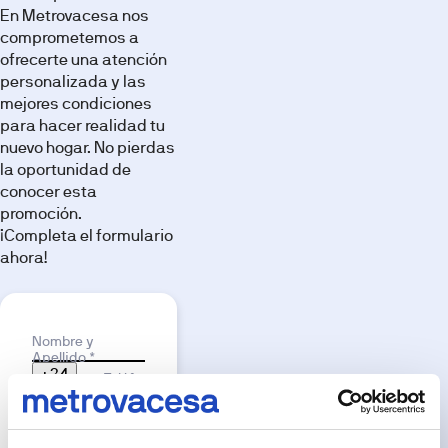
recreaciones
En Metrovacesa nos
3D
comprometemos a
con
fines
ofrecerte una atención
ilustrativos.
personalizada y las
El
amueblamiento,
mejores condiciones
elementos
para hacer realidad tu
decorativos,
iluminación
nuevo hogar. No pierdas
y
atrezzo
la oportunidad de
mostrados
conocer esta
no
forman
promoción.
parte
¡Completa el formulario
del
producto
ahora!
entregable
salvo
que
se
indique
Motivo de interés
expresamente.
Nombre y
Las
Apellido *
imágenes
+34
pueden
Teléfono
no
*
reflejar
con
exactitud
Alemania
dimensiones,