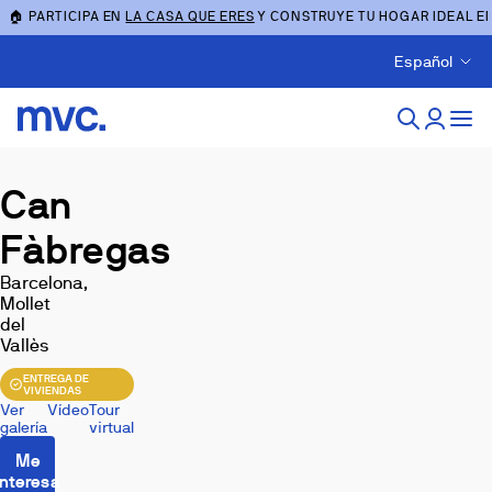
🏠 PARTICIPA EN
LA CASA QUE ERES
Y CONSTRUYE TU HOGAR IDEAL E
Español
Can
Fàbregas
Barcelona,
Mollet
del
Vallès
ENTREGA DE
VIVIENDAS
Ver
Vídeo
Tour
galería
virtual
Me
interesa