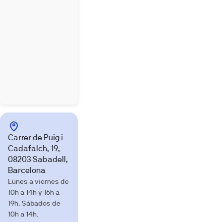
Carrer de Puig i
Cadafalch, 19,
08203 Sabadell,
Barcelona
Lunes a viernes de
10h a 14h y 16h a
19h. Sábados de
10h a 14h.