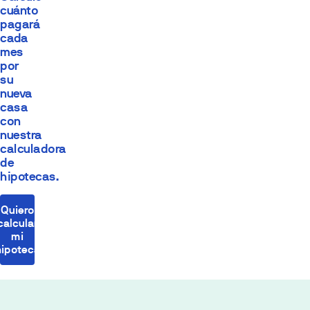
cuánto
pagará
cada
mes
por
su
nueva
casa
con
nuestra
calculadora
de
hipotecas.
Quiero
calcular
mi
hipoteca