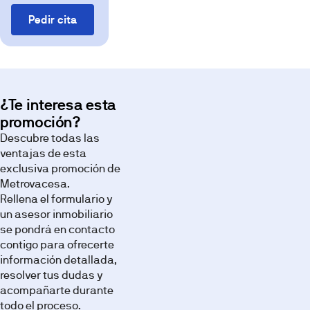
Pedir cita
¿Te interesa esta
promoción?
Descubre todas las
Imágenes
ventajas de esta
exclusiva promoción de
Metrovacesa.
Rellena el formulario y
un asesor inmobiliario
se pondrá en contacto
contigo para ofrecerte
información detallada,
Tour
Otros
Videos
Virtual
resolver tus dudas y
acompañarte durante
Imágenes,
infografías
todo el proceso.
y