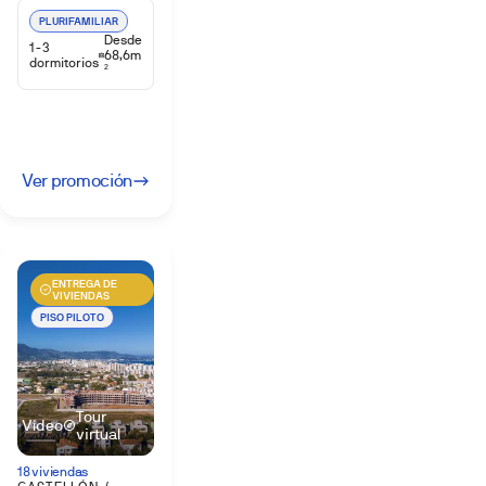
PLURIFAMILIAR
Desde
1-3
68,6m
dormitorios
2
Ver promoción
ENTREGA DE
VIVIENDAS
PISO PILOTO
Tour
Vídeo
virtual
18 viviendas