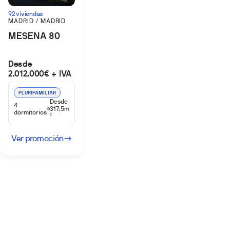
92 viviendas
MADRID / MADRID
MESENA 80
Desde
2.012.000€ + IVA
PLURIFAMILIAR
Desde
4
317,5m
dormitorios
2
Ver promoción