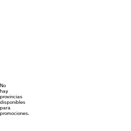
gustaría
encontrar
una
promoción
Promociones
Locales
No
hay
provincias
disponibles
para
promociones.