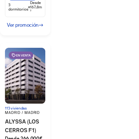
Desde
3
167,8m
dormitorios
2
Ver promoción
EN VENTA
113 viviendas
MADRID / MADRID
ALYSSA (LOS
CERROS F1)
Desde 266.000€