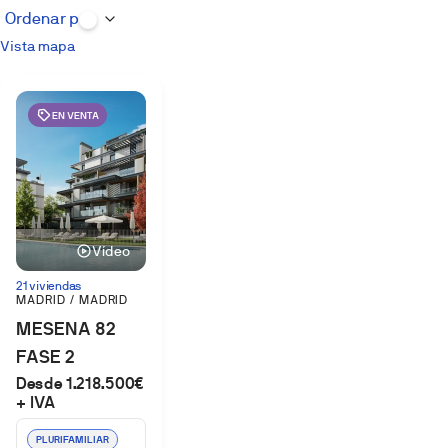
Vista mapa
EN VENTA
Vídeo
21 viviendas
MADRID / MADRID
MESENA 82
FASE 2
Desde 1.218.500€
(MADRID)
+ IVA
PLURIFAMILIAR