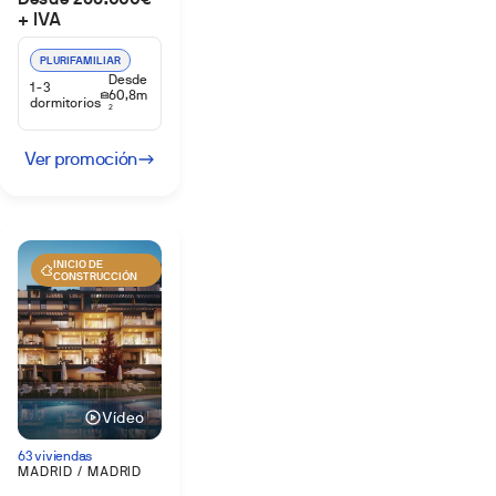
+ IVA
PLURIFAMILIAR
Desde
1-3
60,8m
dormitorios
2
Ver promoción
INICIO DE
CONSTRUCCIÓN
Vídeo
63 viviendas
MADRID / MADRID