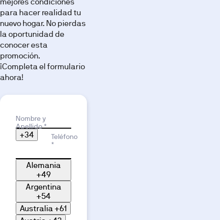
mejores condiciones
para hacer realidad tu
nuevo hogar. No pierdas
la oportunidad de
conocer esta
promoción.
¡Completa el formulario
ahora!
Motivo de interés
Nombre y
Apellido *
+34
Teléfono
*
Alemania
+49
Argentina
+54
Australia
+61