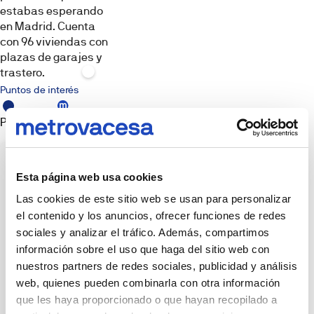
fines
estabas esperando
ilustrativos.
en Madrid. Cuenta
El
amueblamiento,
con 96 viviendas con
elementos
plazas de garajes y
decorativos,
iluminación
trastero.
y
atrezzo
Puntos de interés
mostrados
no
forman
Promoción
Punto de
parte
venta
del
producto
entregable
salvo
que
Esta página web usa cookies
se
indique
Las cookies de este sitio web se usan para personalizar
expresamente.
Las
el contenido y los anuncios, ofrecer funciones de redes
imágenes
sociales y analizar el tráfico. Además, compartimos
pueden
no
información sobre el uso que haga del sitio web con
reflejar
con
nuestros partners de redes sociales, publicidad y análisis
exactitud
web, quienes pueden combinarla con otra información
dimensiones,
acabados,
que les haya proporcionado o que hayan recopilado a
materiales
o