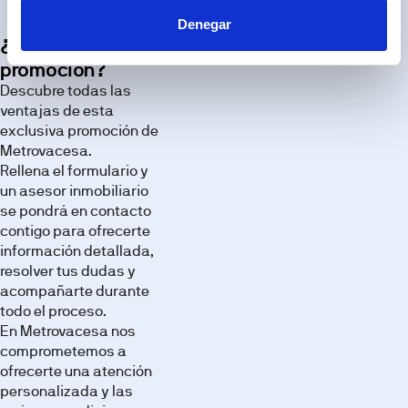
Descubre
Denegar
los
¿Te interesa esta
espacios
promoción?
de esta
Descubre todas las
promoción
ventajas de esta
a través
exclusiva promoción de
de
Metrovacesa.
nuestra
Rellena el formulario y
galería de
un asesor inmobiliario
imágenes.
se pondrá en contacto
contigo para ofrecerte
información detallada,
resolver tus dudas y
acompañarte durante
todo el proceso.
En Metrovacesa nos
comprometemos a
ofrecerte una atención
personalizada y las