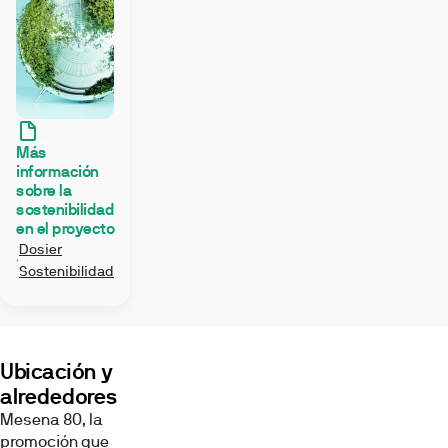
Más
Terraza
Salón
Cocina
información
sobre la
sostenibilidad
en el proyecto
Dosier
Sostenibilidad
Piso
Baño
Videos
piloto
Ubicación y
Imágenes,
infografías
alrededores
y
Mesena 80, la
recreaciones
3D
promoción que
con