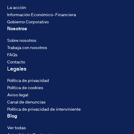
Descarbonización
del
La acción
2%
Información Económico-Financiera
TIN,
Gobierno Corporativo
con
Nosotros
sistema
CALIFICACIÓN
de
ENERGÉTICA
Sobre nosotros
amortización
Consumo de
Trabaja con nosotros
francés
energía: B
FAQs
de
Contacto
cuotas
Legales
constantes.
El
Política de privacidad
tipo
CALIFICACIÓN
Política de cookies
de
ENERGÉTICA
Aviso legal
Emisiones
interés
Canal de denuncias
(CO2): B
podrá
Política de privacidad de interviniente
ser
Blog
fijo
o
Ver todas
variable
DOMUM