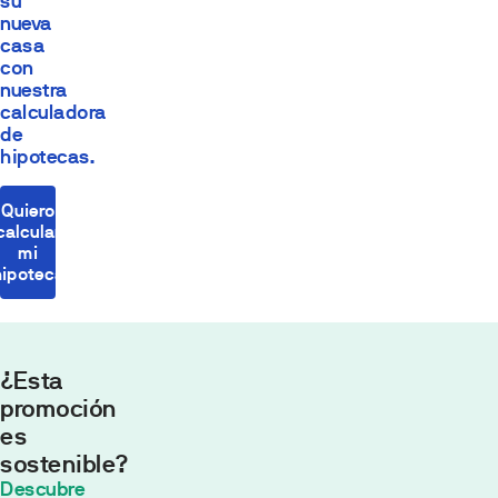
su
nueva
casa
con
nuestra
calculadora
de
hipotecas.
Quiero
calcular
mi
hipoteca
¿Esta
promoción
es
sostenible?
Cuota
Descubre