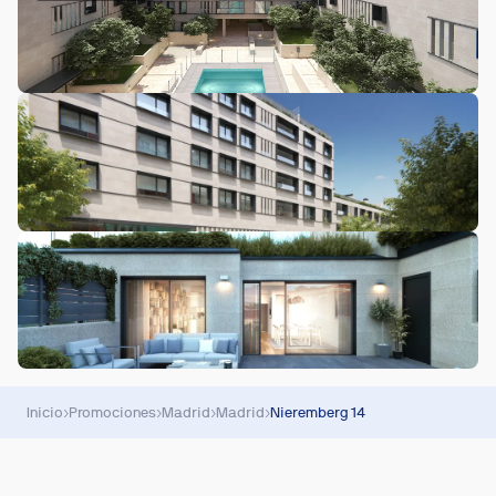
Inicio
›
Promociones
›
Madrid
›
Madrid
›
Nieremberg 14