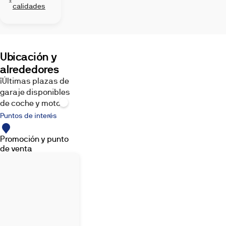
de esta
calidades
Denegar
promoción
a través
de
nuestra
Ubicación y
galería de
alrededores
imágenes.
¡Últimas plazas de
garaje disponibles
de coche y moto!
Puntos de interés
Promoción y punto
de venta