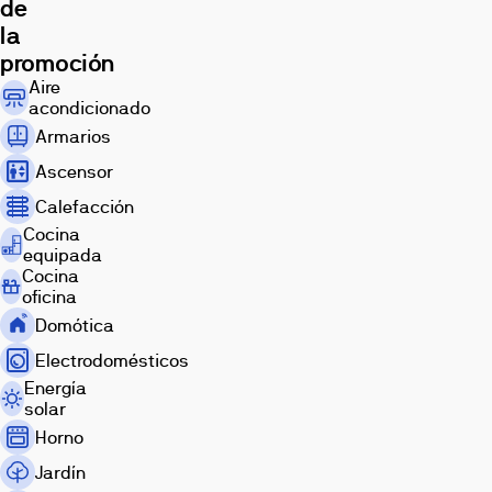
de
la
promoción
Piscina
Exterior
Terraza
Aire
acondicionado
Armarios
Ascensor
Calefacción
Cocina
equipada
Piso
Cocina
Videos
piloto
oficina
Imágenes,
Domótica
infografías
y
Electrodomésticos
recreaciones
3D
Energía
con
solar
fines
ilustrativos.
Horno
El
amueblamiento,
Jardín
elementos
decorativos,