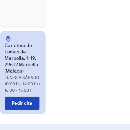
trastero
y
una
comunidad
con
piscina
exterior
Carretera de
e
Lomas de
interior
Marbella, 1-19.
climatizada,
29602 Marbella
spa,
(Málaga)
gimnasio
LUNES A SÁBADO:
y
10:00 H - 14:00 H//
sala
16:00 - 18:00 H
multiusos.
Imágenes
Pedir cita