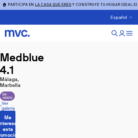
🏠 PARTICIPA EN
LA CASA QUE ERES
Y CONSTRUYE TU HOGAR IDEAL E
Español
Medblue
4.1
Málaga,
Marbella
EN
VENTA
Ver
galería
Me
interesa
esta
romoción