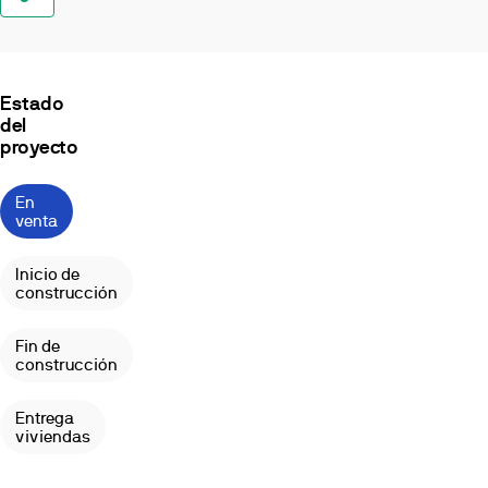
de
los
Monteros
y
a
Estado
escasos
del
10
proyecto
minutos
de
En
unas
venta
de
las
Inicio de
mejores
construcción
playas
de
Fin de
Marbella,
construcción
restaurantes
y
Entrega
supermercados,
viviendas
esta
promoción