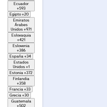
promoción
Ecuador
Denegar
a través
+593
de
Egipto
+20
nuestra
Emiratos
galería de
Árabes
imágenes.
Unidos
+971
Eslovaquia
+421
Eslovenia
+386
España
+34
Estados
Unidos
+1
Estonia
+372
Finlandia
+358
Francia
+33
Grecia
+30
Guatemala
+502