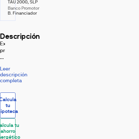
TAU 2000, SLP
Banco Promotor
B. Financiador
Descripción
Exclusiva
promoción
de
apartamentos
Leer
y
descripción
áticos
completa
dúplex
de
lujo.
Calcula
Situada
tu
hipoteca
en
la
alcula tu
parte
ahorro
alta
nergético