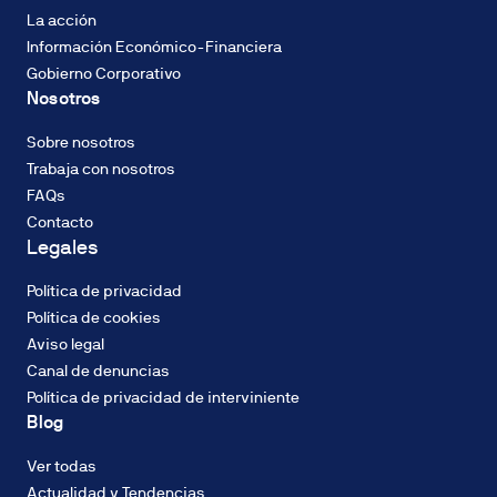
Descarbonización
del
La acción
2%
Información Económico-Financiera
TIN,
Gobierno Corporativo
con
Nosotros
sistema
CALIFICACIÓN
de
ENERGÉTICA
Sobre nosotros
amortización
Consumo de
Trabaja con nosotros
francés
energía: A
FAQs
de
Contacto
cuotas
Legales
constantes.
El
Política de privacidad
tipo
CALIFICACIÓN
Política de cookies
de
ENERGÉTICA
Aviso legal
Emisiones
interés
Canal de denuncias
(CO2): A
podrá
Política de privacidad de interviniente
ser
Blog
fijo
o
Ver todas
variable
DOMUM
Actualidad y Tendencias
y