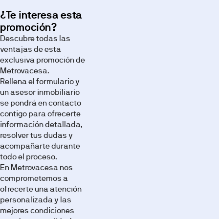
¿Te interesa esta
promoción?
Terraza
Exterior
Salón
Descubre todas las
ventajas de esta
exclusiva promoción de
Metrovacesa.
Rellena el formulario y
un asesor inmobiliario
se pondrá en contacto
contigo para ofrecerte
Cocina
Dormitorio
Baño
información detallada,
Imágenes,
resolver tus dudas y
infografías
acompañarte durante
y
recreaciones
todo el proceso.
3D
con
En Metrovacesa nos
fines
comprometemos a
ilustrativos.
El
ofrecerte una atención
amueblamiento,
personalizada y las
elementos
decorativos,
mejores condiciones
iluminación