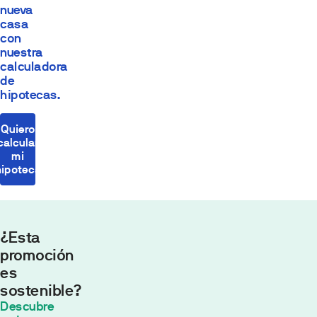
nueva
casa
con
nuestra
calculadora
de
hipotecas.
Quiero
calcular
mi
hipoteca
¿Esta
promoción
es
sostenible?
Cuota
Descubre
mensual