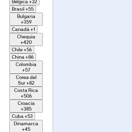
vivienda
Bélgica
+32
se
Brasil
+55
concretarán
en
Selección
Bulgaria
la
Necesarias
de
+359
documentación
contractual
consentimiento
Canadá
+1
y/o
memoria
Chequia
Preferencias
de
+420
calidades;
cualquier
Chile
+56
variación,
en
Estadística
China
+86
su
caso,
Colombia
responderá
+57
a
Marketing
exigencias
Corea del
técnicas,
Sur
+82
jurídicas
o
Costa Rica
urbanísticas.
+506
Mostrar detalles
Terraza
Croacia
Descubre
+385
los
Cuba
+53
Permitir todas
espacios
Dinamarca
de esta
+45