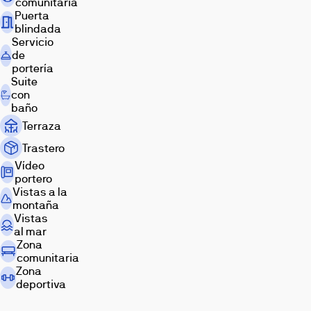
comunitaria
Puerta
blindada
Servicio
de
portería
Suite
con
baño
Terraza
Trastero
Vídeo
portero
Vistas a la
montaña
Vistas
al mar
Zona
comunitaria
Zona
deportiva