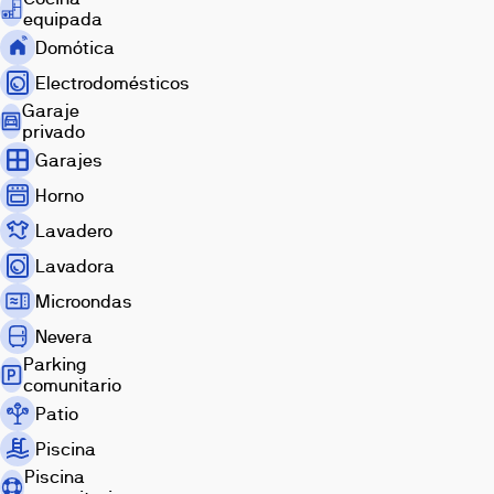
calidad,
Descubre
equipada
amplias
los
Domótica
terrazas
espacios
con
de
Electrodomésticos
increíbles
esta
Garaje
vistas
promoción
privado
al
a
Garajes
mar
través
y
Horno
de
una
nuestra
Lavadero
comunidad
galería
Lavadora
con
de
piscina
imágenes.
Microondas
exterior
Nevera
e
interior
Parking
comunitario
climatizada,
spa,
Patio
gimnasio
Piscina
y
Piscina
coworking.