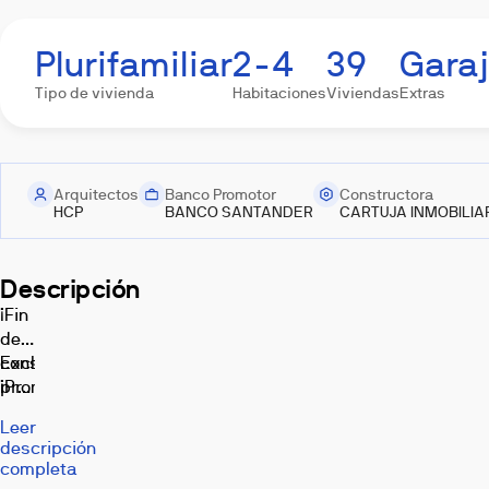
Imágenes
Plurifamiliar
2-4
39
Garaj
Tipo de vivienda
Habitaciones
Viviendas
Extras
Arquitectos
Banco Promotor
Constructora
Terraza
Exterior
Dormitorio
Salón
Cocina
HCP
BANCO SANTANDER
CARTUJA INMOBILIAR
Descripción
¡Fin
de
construcción!
Exclusiva
¡Promoción
promoción
Gimnasio
Baño
Piscina
Otros
Videos
vendida!
de
Imágenes,
Leer
39
infografías
descripción
y
apartamentos
completa
recreaciones
y
3D