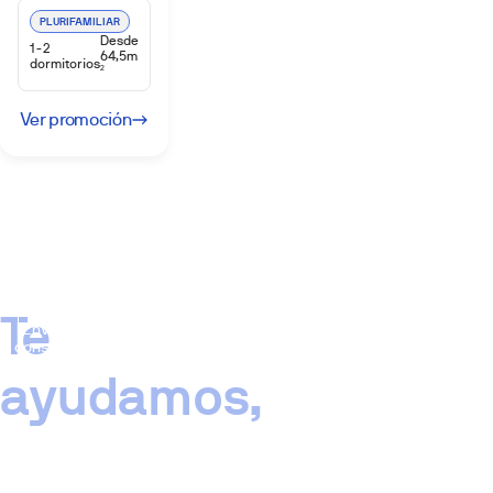
PLURIFAMILIAR
Desde
1-2
64,5m
dormitorios
2
Ver promoción
Te
Enviar
consulta
ayudamos,
¿No
encuentras