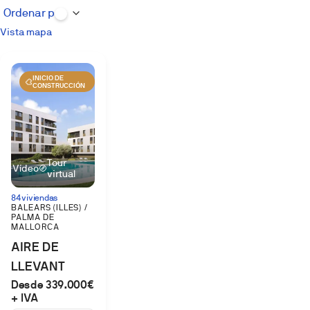
Vista mapa
INICIO DE
CONSTRUCCIÓN
Tour
Vídeo
virtual
84 viviendas
BALEARS (ILLES) /
PALMA DE
MALLORCA
AIRE DE
LLEVANT
Desde 339.000€
+ IVA