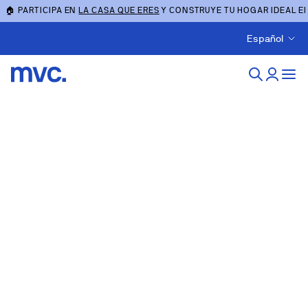
🏠 PARTICIPA EN
LA CASA QUE ERES
Y CONSTRUYE TU HOGAR IDEAL E
Español
Obra nueva en palma-de-
mallorca