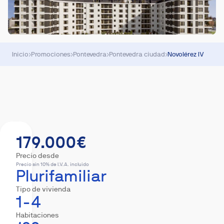
Inicio
›
Promociones
›
Pontevedra
›
Pontevedra ciudad
›
Novolérez IV
Resumen
Viviendas
Equipamiento
Descar
179.000€
Precio desde
Precio sin 10% de I.V.A. incluido
Plurifamiliar
Tipo de vivienda
1-4
Habitaciones