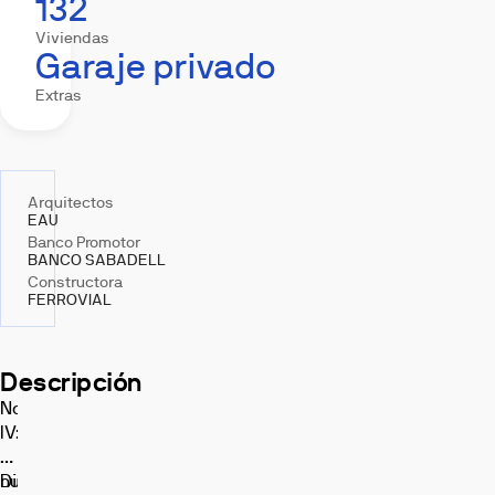
132
Viviendas
Garaje privado
Extras
Arquitectos
EAU
Banco Promotor
BANCO SABADELL
Constructora
FERROVIAL
Descripción
Novolérez
IV:
tu
nueva
Disfruta