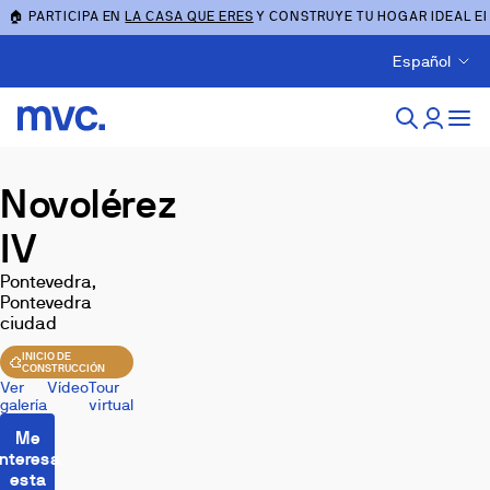
🏠 PARTICIPA EN
LA CASA QUE ERES
Y CONSTRUYE TU HOGAR IDEAL E
Español
Novolérez
IV
Pontevedra,
Pontevedra
ciudad
INICIO DE
CONSTRUCCIÓN
Ver
Vídeo
Tour
galería
virtual
Me
interesa
esta