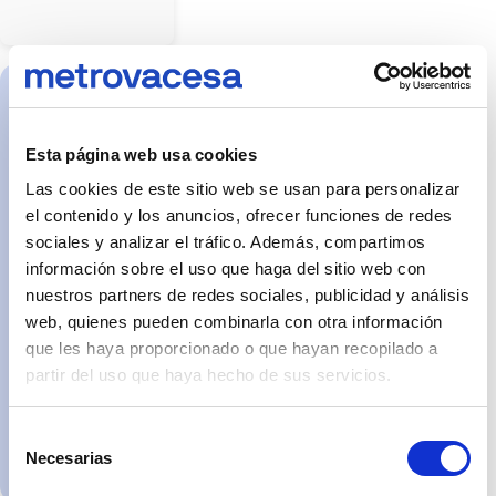
atrezzo
mostrados
no
forman
parte
del
producto
C/Vasquida
entregable
salvo
García, 9, bajo
que
Esta página web usa cookies
(enfrente de Av.
se
indique
Las cookies de este sitio web se usan para personalizar
Buenos Aires y
expresamente.
Las
próxima al
el contenido y los anuncios, ofrecer funciones de redes
imágenes
puente de los
sociales y analizar el tráfico. Además, compartimos
pueden
no
tirantes). 36002
información sobre el uso que haga del sitio web con
reflejar
- Pontevedra
con
nuestros partners de redes sociales, publicidad y análisis
exactitud
De lunes a viernes
web, quienes pueden combinarla con otra información
dimensiones,
acabados,
de 10:00 a 14:00 y
que les haya proporcionado o que hayan recopilado a
materiales
de 16:30 a 20:00
o
partir del uso que haya hecho de sus servicios.
equipamientos.
Sábados de 11:30 a
La
14:00
información
y
Selección
características
Necesarias
Pedir cita
de
de
la
consentimiento
vivienda