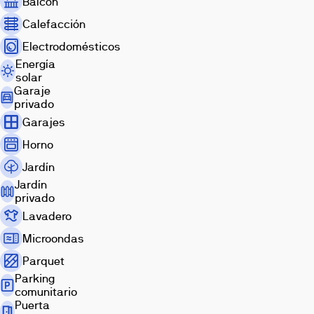
Balcón
oferta
Calefacción
de
servicios,
Electrodomésticos
equipamientos
Energía
y
solar
actividad
Garaje
administrativa
privado
y
Garajes
universitaria.
Horno
Jardín
Jardín
privado
Lavadero
Microondas
Parquet
Parking
comunitario
Puerta