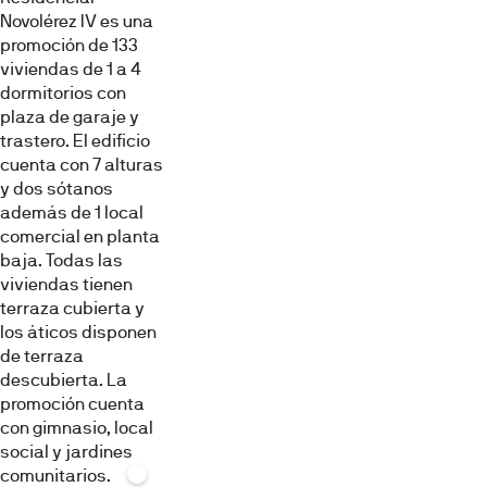
Novolérez IV es una
promoción de 133
viviendas de 1 a 4
dormitorios con
plaza de garaje y
trastero. El edificio
Imágenes
cuenta con 7 alturas
y dos sótanos
además de 1 local
comercial en planta
baja. Todas las
viviendas tienen
terraza cubierta y
los áticos disponen
Exterior
Salón
Cocina
de terraza
descubierta. La
promoción cuenta
con gimnasio, local
social y jardines
comunitarios.