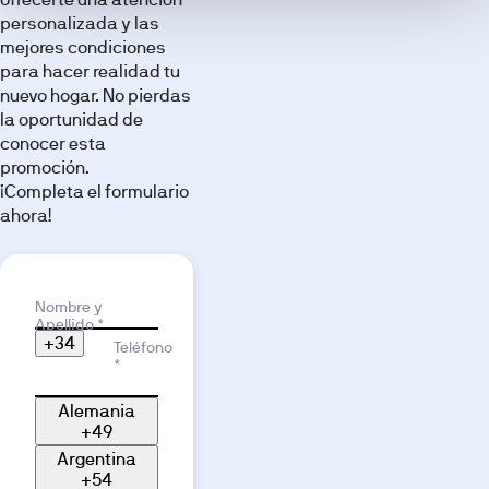
a través
personalizada y las
de
mejores condiciones
nuestra
para hacer realidad tu
galería de
nuevo hogar. No pierdas
imágenes.
la oportunidad de
conocer esta
promoción.
¡Completa el formulario
ahora!
Motivo de interés
Nombre y
Apellido *
+34
Teléfono
*
Alemania
+49
Argentina
+54