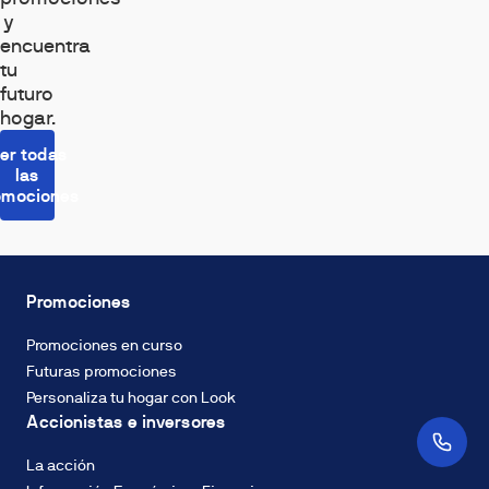
respecto
respecto
respecto
y
de
de
de
encuentra
otros
otros
otros
tu
sistemas
sistemas
sistemas
futuro
de
de
de
hogar.
calefacción
calefacción
calefacción
er todas
eléctrica
eléctrica
eléctrica
las
omociones
Promociones
Promociones en curso
Futuras promociones
Personaliza tu hogar con Look
Accionistas e inversores
La acción