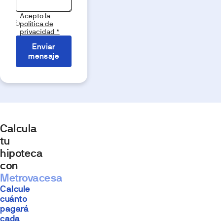
Acepto la
política de
privacidad *
Enviar
mensaje
Calcula
tu
hipoteca
con
Metrovacesa
Calcule
cuánto
pagará
cada