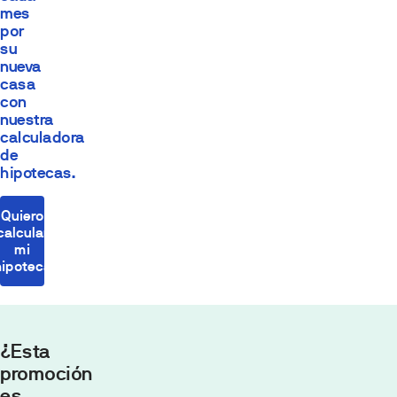
mes
por
su
nueva
casa
con
nuestra
calculadora
de
hipotecas.
Quiero
calcular
mi
hipoteca
¿Esta
promoción
es