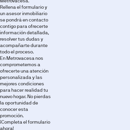
Metrovacesa.
minutos
Rellena el formulario y
en
un asesor inmobiliario
coche
se pondrá en contacto
al
contigo para ofrecerte
acceso
información detallada,
de
resolver tus dudas y
la
acompañarte durante
autopista
todo el proceso.
AP-
En Metrovacesa nos
9
comprometemos a
que
ofrecerte una atención
proporciona
personalizada y las
excelentes
mejores condiciones
conexiones.
para hacer realidad tu
Promoción
Imágenes
nuevo hogar. No pierdas
en
la oportunidad de
Fase
conocer esta
de
promoción.
Comercialización.
¡Completa el formulario
Piso
ahora!