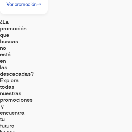
Ver promoción
¿La
promoción
que
buscas
no
está
en
las
argando
descacadas?
alculadora
Explora
e
todas
ficiencia
nergética...
nuestras
promociones
y
encuentra
tu
futuro