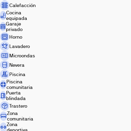
trastero
Calefacción
y
Cocina
estarán
equipada
dotadas
Garaje
de
privado
excelentes
Horno
servicios
Lavadero
comunes:
piscina
Microondas
climatizada,
Nevera
gimnasio,
salón
Piscina
social
Piscina
y
comunitaria
gourmet.
Puerta
blindada
Una
promoción
Trastero
exclusiva
Zona
en
comunitaria
el
Zona
deportiva
área