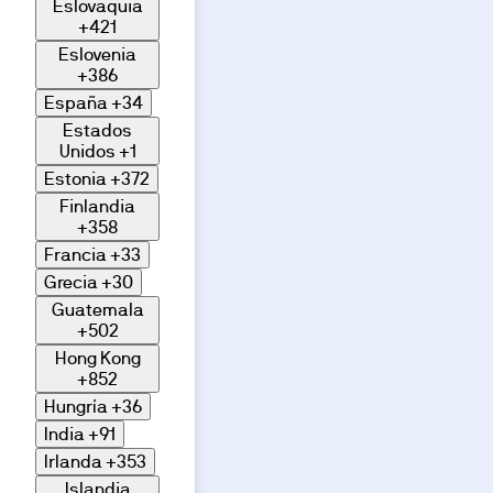
Eslovaquia
salvo
que
+421
se
Eslovenia
indique
expresamente.
+386
Las
España
+34
imágenes
pueden
Estados
no
reflejar
Unidos
+1
con
Estonia
+372
exactitud
dimensiones,
Finlandia
acabados,
materiales
+358
o
Francia
+33
equipamientos.
La
Grecia
+30
información
y
Guatemala
características
+502
de
la
Hong Kong
vivienda
+852
se
concretarán
Hungría
+36
en
la
India
+91
documentación
contractual
Irlanda
+353
y/o
memoria
Islandia