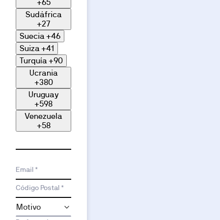
+65
Sudáfrica
+27
Suecia
+46
Suiza
+41
Turquía
+90
Ucrania
+380
Uruguay
+598
Venezuela
+58
Email *
Código Postal *