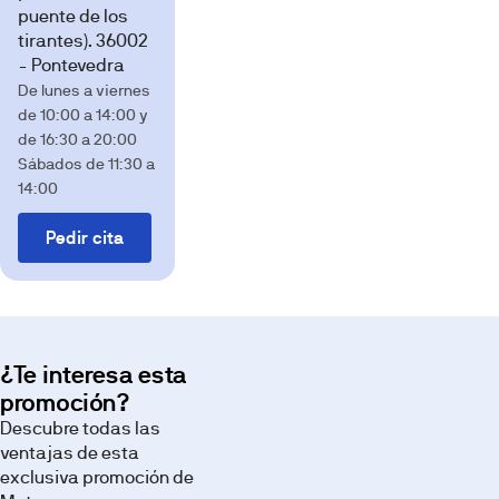
puente de los
de
tirantes). 36002
mayor
- Pontevedra
potencial
De lunes a viernes
urbanístico
de 10:00 a 14:00 y
de
de 16:30 a 20:00
Pontevedra,
Sábados de 11:30 a
a
14:00
tan
solo
Pedir cita
cinco
minutos
a
pie
del
centro
¿Te interesa esta
de
promoción?
Pontevedra
Descubre todas las
y
ventajas de esta
a
exclusiva promoción de
siete