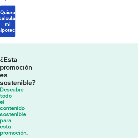
Quiero
calcular
mi
hipoteca
¿Esta
promoción
es
sostenible?
Cuota
Descubre
mensual
todo
554,43
el
contenido
€*
sostenible
30
años con
para
un tipo de
esta
interés fijo de
promoción.
2
% TIN