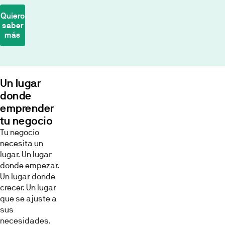
*
El
Quiero
saber
cálculo
más
de
la
cuota
Biodiversidad
se
Eficiencia
realiza
Un lugar
energética
en
donde
Industrialización
base
emprender
Economía
a
tu negocio
circular
un
Recursos
Tu negocio
Tipo
hidrícos
necesita un
Fijo
Descarbonización
lugar. Un lugar
del
donde empezar.
2%
Un lugar donde
TIN,
crecer. Un lugar
con
que se ajuste a
sistema
CALIFICACIÓN
sus
de
ENERGÉTICA
necesidades.
amortización