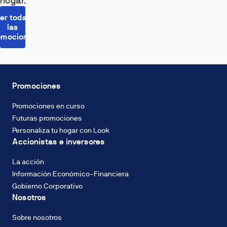
hogar.
er todas
las
omociones
Promociones
Promociones en curso
Futuras promociones
Personaliza tu hogar con Look
Accionistas e inversores
La acción
Información Económico-Financiera
Gobierno Corporativo
Nosotros
Sobre nosotros