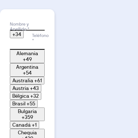
piloto
disponible
Exterior
Gimnasio
Salón
Es
tu
Motivo de interés
Nombre y
vida,
Apellido *
+34
elige
Teléfono
*
dónde
vivirla
Alemania
+49
Piscina
Terraza
Cocina
Argentina
+54
Australia
+61
Austria
+43
Bélgica
+32
Brasil
+55
Bulgaria
+359
Dormitorio
Baño
Otros
Canadá
+1
Chequia