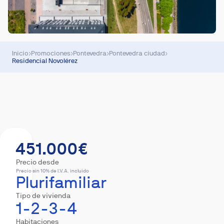
Inicio
›
Promociones
›
Pontevedra
›
Pontevedra ciudad
›
Residencial Novolérez
Resumen
Equipamiento
Descargas
Hipote
451.000€
Precio desde
Precio sin 10% de I.V.A. incluido
Plurifamiliar
Tipo de vivienda
1-2-3-4
Habitaciones