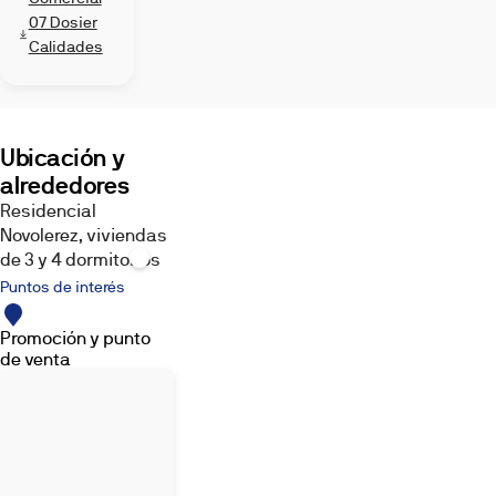
destacan
07 Dosier
por
Calidades
su
estructura
y
distribución,
Ubicación y
con
alrededores
impresionantes
áticos
Residencial
con
Novolerez, viviendas
terrazas
de 3 y 4 dormitorios
que
Puntos de interés
se
adecuan
Promoción y punto
al
de venta
entorno.
Un
proyecto
de
EAU