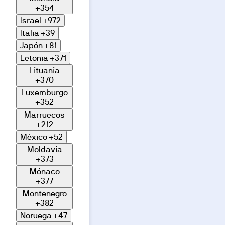
de
+354
calidades;
cualquier
Israel
+972
variación,
Italia
+39
en
su
Japón
+81
caso,
responderá
Letonia
+371
a
exigencias
Lituania
técnicas,
+370
jurídicas
o
Luxemburgo
urbanísticas.
+352
Exterior
Marruecos
Descubre
+212
los
México
+52
espacios
Moldavia
de esta
+373
promoción
Mónaco
a través
+377
de
Montenegro
nuestra
+382
galería de
Noruega
+47
imágenes.