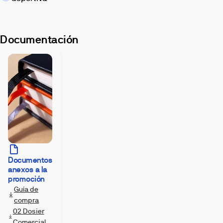
metropolitana
de
Pontevedra.
Documentación
Su
orientación
y
magníficas
vistas
a
la
ría
resaltan
la
arquitectura
Documentos
del
anexos a la
complejo
promoción
residencial.
Guía de
Viviendas
compra
luminosas
02 Dosier
que
Comercial