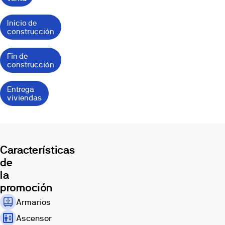
ubicación
privilegiada
Inicio de
junto
construcción
al
río
Fin de
Lérez.
construcción
Arquitectura
moderna,
Entrega
desde
viviendas
68
metros
cuadrados.
Las
Características
viviendas
de
contarán
con
la
plazas
promoción
de
Armarios
garaje
y
Ascensor