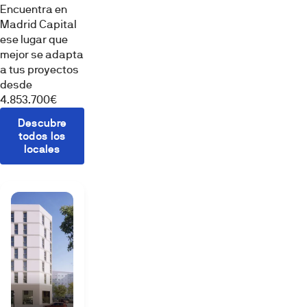
Consumo de
Encuentra en
francés
energía: B
Madrid Capital
de
ese lugar que
cuotas
mejor se adapta
constantes.
a tus proyectos
El
desde
tipo
CALIFICACIÓN
4.853.700€
de
ENERGÉTICA
Emisiones
interés
Descubre
(CO2): B
podrá
todos los
locales
ser
fijo
o
variable
DOMUM
y
Compromiso
variará
Sostenible
en
Metrovacesa
función
de
la
finalidad