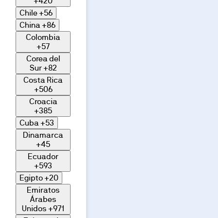
+420
Chile
+56
China
+86
Colombia
+57
Corea del
Videos
Sur
+82
Imágenes,
infografías
Costa Rica
y
+506
recreaciones
3D
Croacia
con
+385
fines
ilustrativos.
Cuba
+53
El
amueblamiento,
Dinamarca
elementos
+45
decorativos,
iluminación
Ecuador
y
+593
atrezzo
mostrados
Egipto
+20
no
forman
Emiratos
parte
Árabes
del
Unidos
+971
producto
entregable