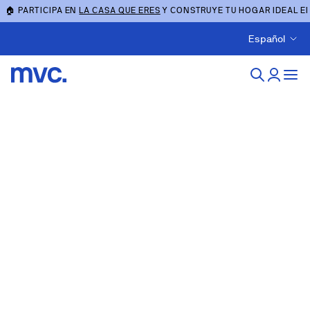
🏠 PARTICIPA EN
LA CASA QUE ERES
Y CONSTRUYE TU HOGAR IDEAL E
Español
Obra nueva en sagunto-
sagunt