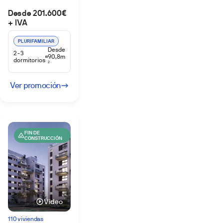
Desde 201.600€
+ IVA
PLURIFAMILIAR
Desde
2-3
90,8m
dormitorios
2
Ver promoción
FIN DE
CONSTRUCCIÓN
Vídeo
110 viviendas