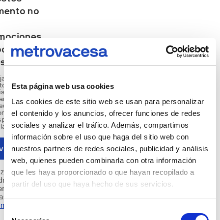
ento no
mociones
ponibles
esta zona
janos tus
tos y te
Esta página web usa cookies
isaremos
ando haya
Las cookies de este sitio web se usan para personalizar
evas
omociones
el contenido y los anuncios, ofrecer funciones de redes
sponibles
sociales y analizar el tráfico. Además, compartimos
 la zona.
información sobre el uso que haga del sitio web con
visadme
nuestros partners de redes sociales, publicidad y análisis
web, quienes pueden combinarla con otra información
zás te
que les haya proporcionado o que hayan recopilado a
dría
partir del uso que haya hecho de sus servicios.
eresar ver
ras
omociones
Selección