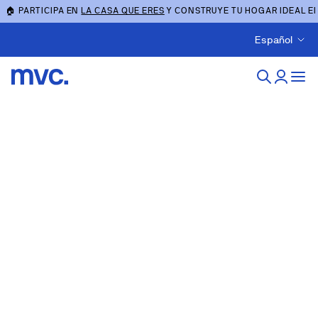
🏠 PARTICIPA EN
LA CASA QUE ERES
Y CONSTRUYE TU HOGAR IDEAL E
Español
Obra nueva en santiago-
de-compostela