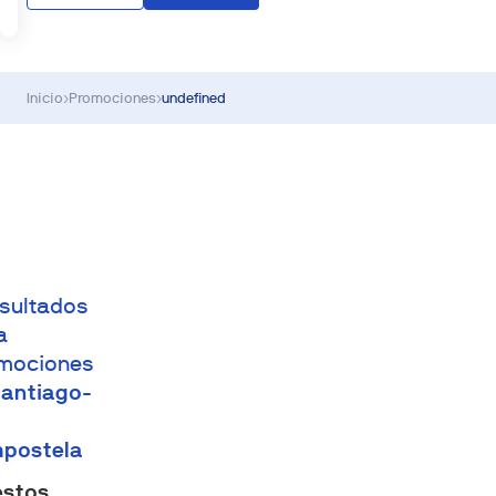
Inicio
›
Promociones
›
undefined
esultados
a
mociones
antiago-
postela
estos