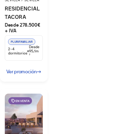
SEVILLA / SEVILLA
RESIDENCIAL
TACORA
Desde 278.500€
+ IVA
PLURIFAMILIAR
Desde
2-4
95,1m
dormitorios
2
Ver promoción
EN VENTA