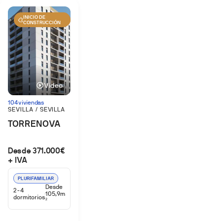
INICIO DE
CONSTRUCCIÓN
Vídeo
104 viviendas
SEVILLA / SEVILLA
TORRENOVA
Desde 371.000€
+ IVA
PLURIFAMILIAR
Desde
2-4
105,9m
dormitorios
2