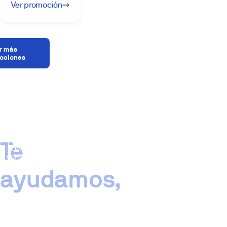
Ver promoción
r más
ociones
Te
Enviar
consulta
ayudamos,
¿No
encuentras