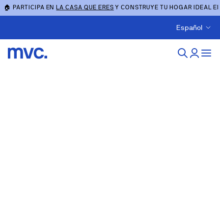
🏠 PARTICIPA EN
LA CASA QUE ERES
Y CONSTRUYE TU HOGAR IDEAL E
Español
Obra nueva en sevilla-
capital