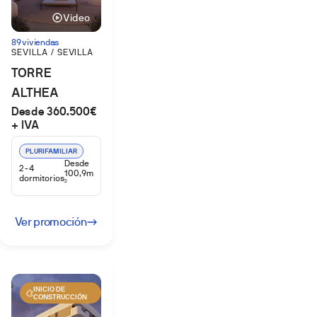
Vídeo
89 viviendas
SEVILLA / SEVILLA
TORRE
ALTHEA
Desde 360.500€
+ IVA
PLURIFAMILIAR
Desde
2-4
100,9m
dormitorios
2
Ver promoción
INICIO DE
CONSTRUCCIÓN