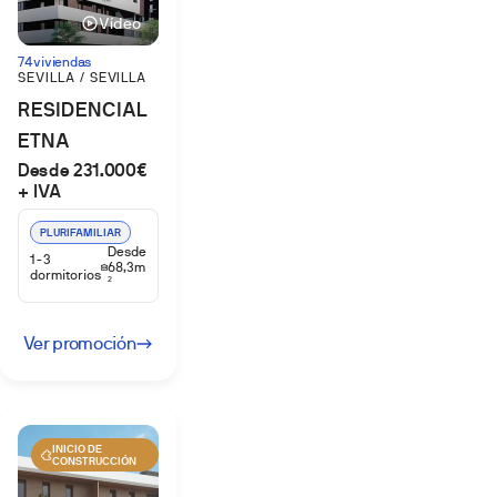
Vídeo
74 viviendas
SEVILLA / SEVILLA
RESIDENCIAL
ETNA
Desde 231.000€
+ IVA
PLURIFAMILIAR
Desde
1-3
68,3m
dormitorios
2
Ver promoción
INICIO DE
CONSTRUCCIÓN