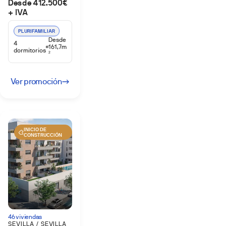
Desde 412.500€
+ IVA
PLURIFAMILIAR
Desde
4
161,7m
dormitorios
2
Ver promoción
INICIO DE
CONSTRUCCIÓN
46 viviendas
SEVILLA / SEVILLA