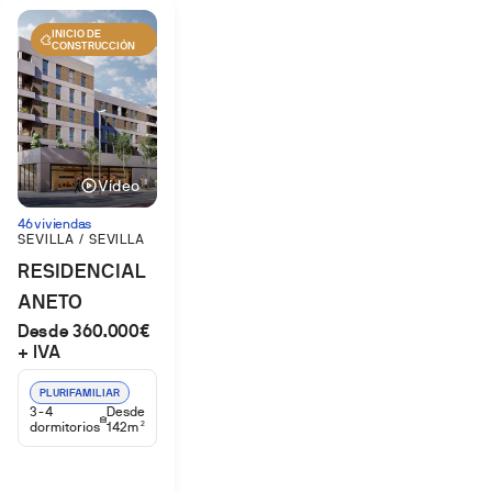
INICIO DE
CONSTRUCCIÓN
Vídeo
46 viviendas
SEVILLA / SEVILLA
RESIDENCIAL
ANETO
Desde 360.000€
+ IVA
PLURIFAMILIAR
3-4
Desde
dormitorios
142m
2