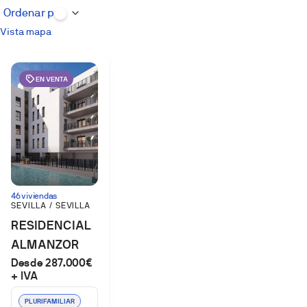
Vista mapa
EN VENTA
46 viviendas
SEVILLA / SEVILLA
RESIDENCIAL
ALMANZOR
Desde 287.000€
PALMAS
+ IVA
ALTAS
PLURIFAMILIAR