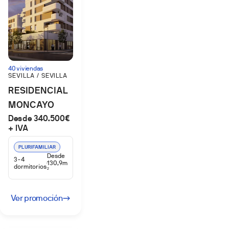
40 viviendas
SEVILLA / SEVILLA
RESIDENCIAL
MONCAYO
Desde 340.500€
PALMAS
+ IVA
ALTAS
PLURIFAMILIAR
Desde
3-4
130,9m
dormitorios
2
Ver promoción