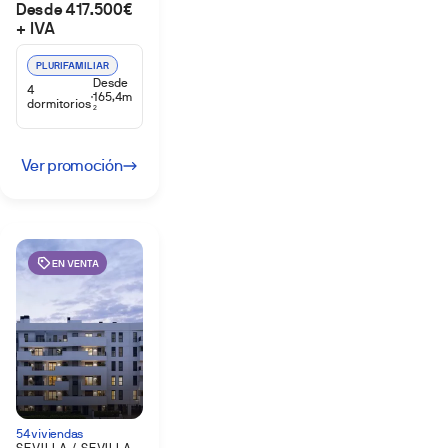
Desde 417.500€
+ IVA
PLURIFAMILIAR
Desde
4
165,4m
dormitorios
2
Ver promoción
EN VENTA
54 viviendas