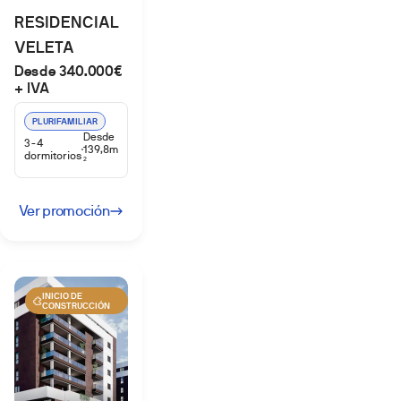
RESIDENCIAL
VELETA
Desde 340.000€
PALMAS
+ IVA
ALTAS
PLURIFAMILIAR
Desde
3-4
139,8m
dormitorios
2
Ver promoción
INICIO DE
CONSTRUCCIÓN