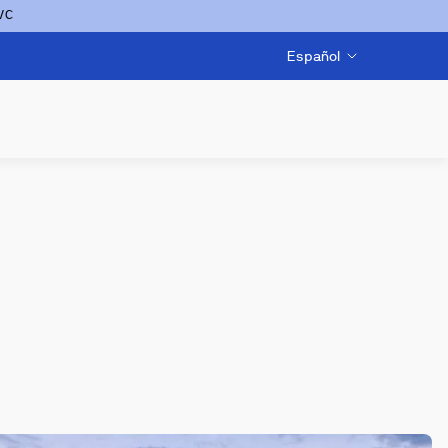
VC
Español