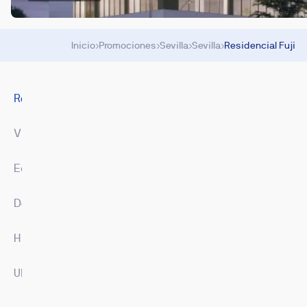
Inicio
›
Promociones
›
Sevilla
›
Sevilla
›
Residencial Fuji
Resumen
Viviendas
Equipamiento
Descargas
Hipoteca
Ubicación
Imágenes