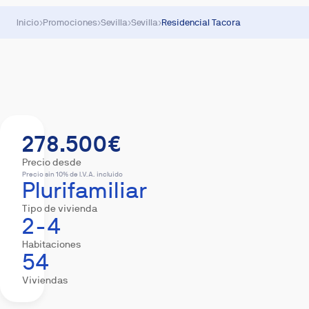
Inicio
›
Promociones
›
Sevilla
›
Sevilla
›
Residencial Tacora
Resumen
Viviendas
Equipamiento
Descar
278.500€
Precio desde
Precio sin 10% de I.V.A. incluido
Plurifamiliar
Tipo de vivienda
2-4
Habitaciones
54
Viviendas