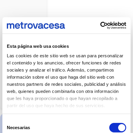
y
atrezzo
mostrados
no
forman
parte
del
producto
entregable
salvo
que
Esta página web usa cookies
se
indique
Las cookies de este sitio web se usan para personalizar
expresamente.
Las
el contenido y los anuncios, ofrecer funciones de redes
imágenes
pueden
sociales y analizar el tráfico. Además, compartimos
no
reflejar
información sobre el uso que haga del sitio web con
con
nuestros partners de redes sociales, publicidad y análisis
exactitud
dimensiones,
web, quienes pueden combinarla con otra información
acabados,
materiales
que les haya proporcionado o que hayan recopilado a
o
partir del uso que haya hecho de sus servicios.
equipamientos.
La
información
y
Selección
características
de
Necesarias
C. Enramadilla
de
la