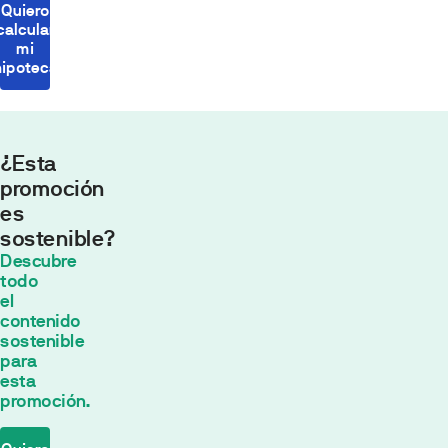
Quiero
calcular
mi
hipoteca
¿Esta
promoción
es
sostenible?
Cuota
Descubre
mensual
todo
554,43
el
contenido
€*
sostenible
30
años con
para
un tipo de
esta
interés fijo de
promoción.
2
% TIN
*
El