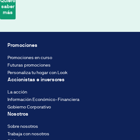
Quiero
saber
cálculo
más
de
la
cuota
Biodiversidad
se
Eficiencia
realiza
energética
Promociones
en
Industrialización
base
Promociones en curso
Economía
a
Futuras promociones
circular
un
Recursos
Personaliza tu hogar con Look
Tipo
hidrícos
Accionistas e inversores
Fijo
Descarbonización
del
La acción
2%
Información Económico-Financiera
TIN,
Gobierno Corporativo
con
Nosotros
sistema
CALIFICACIÓN
de
ENERGÉTICA
Sobre nosotros
amortización
Consumo de
Trabaja con nosotros
francés
energía: A