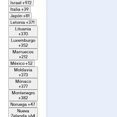
Israel
+972
Italia
+39
Japón
+81
Letonia
+371
Lituania
+370
Luxemburgo
+352
Marruecos
+212
México
+52
Moldavia
+373
Mónaco
+377
Montenegro
+382
Noruega
+47
Nueva
Zelanda
+64