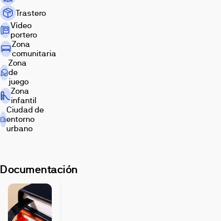
de
Trastero
la
Vídeo
Justicia,
portero
en
Zona
un
comunitaria
entorno
Zona
moderno,
de
juego
bien
Zona
conectado
infantil
y
Ciudad de
con
entorno
una
urbano
clara
apuesta
por
Documentación
un
urbanismo
más
sostenible.