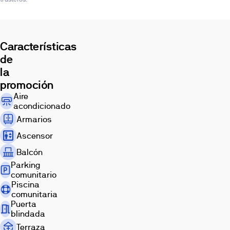
Isla
Natura,
en
Palmas
Características
Altas,
de
Residencial
la
Tacora
promoción
se
Aire
sitúa
acondicionado
junto
Armarios
al
centro
Ascensor
comercial
Balcón
Lagoh,
Parking
Los
comunitario
Bermejales
Piscina
y
comunitaria
la
Puerta
futura
blindada
Ciudad
Terraza