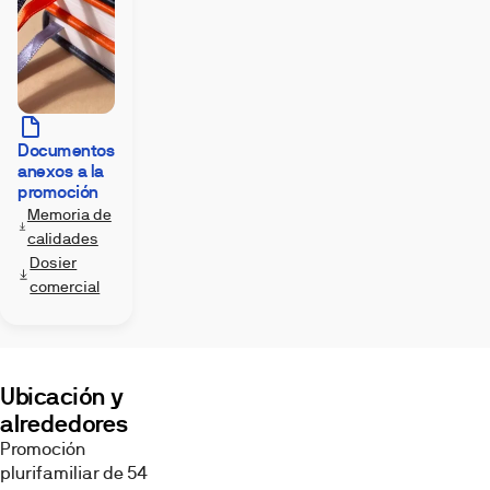
Documentos
anexos a la
Imágenes
promoción
Memoria de
calidades
Dosier
comercial
Exterior
Terraza
Salón
Ubicación y
alrededores
Promoción
plurifamiliar de 54