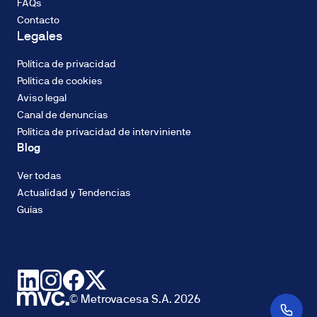
FAQs
de
Contacto
cuotas
Legales
constantes.
El
Política de privacidad
tipo
CALIFICACIÓN
Política de cookies
de
ENERGÉTICA
Aviso legal
Emisiones
interés
Canal de denuncias
(CO2): A
podrá
Política de privacidad de interviniente
ser
Blog
fijo
o
Ver todas
variable
DOMUM
Actualidad y Tendencias
y
Compromiso
Guías
variará
Sostenible
en
Metrovacesa
función
de
la
finalidad
© Metrovacesa S.A. 2026
del
SELLO VERDE