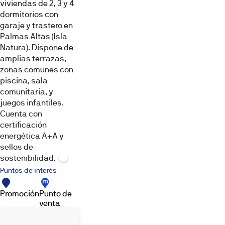
viviendas de 2, 3 y 4
dormitorios con
garaje y trastero en
Cocina
Dormitorio
Baño
Palmas Altas (Isla
Natura). Dispone de
amplias terrazas,
zonas comunes con
piscina, sala
comunitaria, y
juegos infantiles.
Cuenta con
Otros
certificación
energética A+A y
Imágenes,
infografías
sellos de
y
sostenibilidad.
recreaciones
3D
Puntos de interés
con
fines
ilustrativos.
Promoción
El
Punto de
amueblamiento,
venta
elementos
decorativos,
iluminación