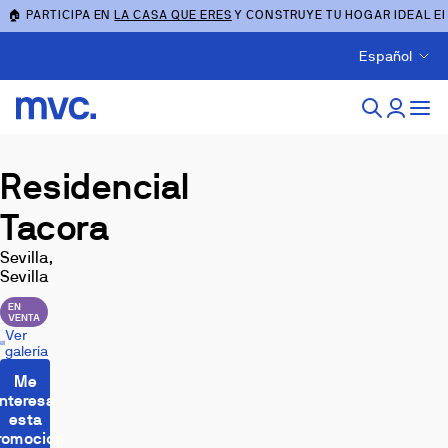
🏠 PARTICIPA EN
LA CASA QUE ERES
Y CONSTRUYE TU HOGAR IDEAL E
Español
Residencial
Tacora
Sevilla,
Sevilla
EN
VENTA
Ver
galería
Me
interesa
esta
romoción