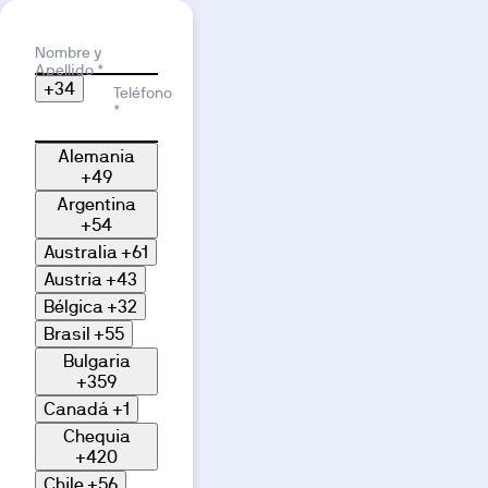
Motivo de interés
Nombre y
Apellido *
+34
Teléfono
*
Alemania
+49
Argentina
+54
Australia
+61
Austria
+43
Bélgica
+32
Brasil
+55
Bulgaria
+359
Canadá
+1
Chequia
+420
Chile
+56