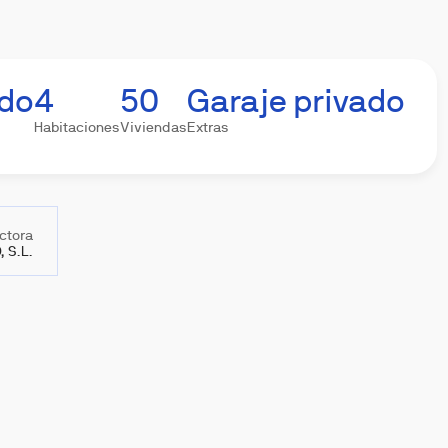
ado
4
50
Garaje privado
Habitaciones
Viviendas
Extras
ctora
 S.L.