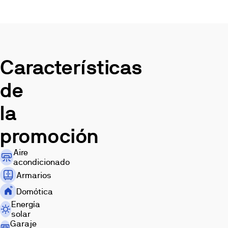
con
dos
plazas
de
garaje,
trastero
Características
y
estancia
de
multiusos.
Ubicada
la
en
Isla
promoción
Natura,
en
Aire
Palmas
acondicionado
Altas,
Armarios
Villas
Domótica
del
Támesis
Energía
solar
se
Garaje
sitúa