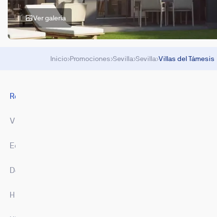
Ver galería
Inicio
›
Promociones
›
Sevilla
›
Sevilla
›
Villas del Támesis
Resumen
Viviendas
Equipamiento
Descargas
Hipoteca
Imágenes