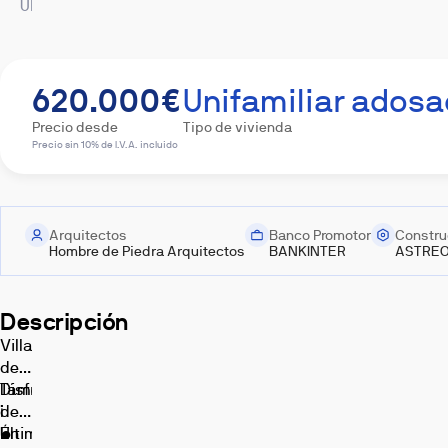
Ubicación
620.000€
Unifamiliar ados
Precio desde
Tipo de vivienda
Precio sin 10% de I.V.A. incluido
Exterior
Terraza
Salón
Cocina
Dormitorio
Arquitectos
Banco Promotor
Constru
Hombre de Piedra Arquitectos
BANKINTER
ASTREO,
Descripción
Villas
Baño
Otros
del
Imágenes,
Támesis:
Disfruta
infografías
y
¡
de:
recreaciones
Última
•
En
3D
con