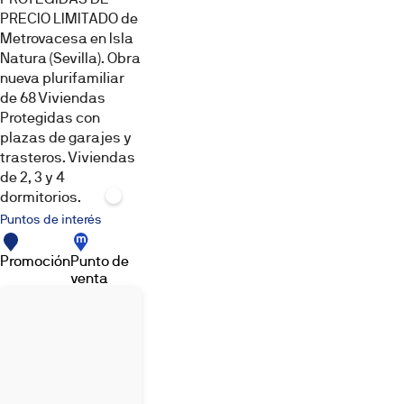
de esta
PRECIO LIMITADO de
promoción
Metrovacesa en Isla
a través
Natura (Sevilla). Obra
de
nueva plurifamiliar
nuestra
de 68 Viviendas
galería de
Protegidas con
imágenes.
plazas de garajes y
trasteros. Viviendas
de 2, 3 y 4
dormitorios.
Puntos de interés
Promoción
Punto de
venta