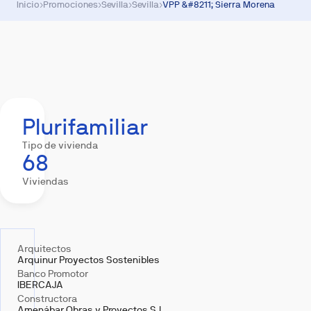
Inicio
›
Promociones
›
Sevilla
›
Sevilla
›
VPP &#8211; Sierra Morena
Resumen
Equipamiento
Descargas
Hipote
Plurifamiliar
Tipo de vivienda
68
Viviendas
Arquitectos
Arquinur Proyectos Sostenibles
Banco Promotor
IBERCAJA
Constructora
Amenábar Obras y Proyectos S.L