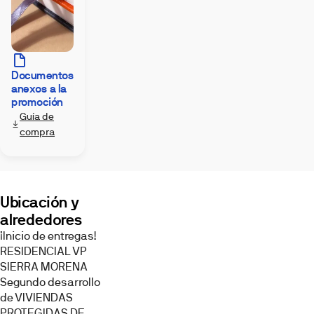
la
plaza
vivienda
se
de
concretarán
garaje
en
la
y
documentación
Documentos
trastero
contractual
y/o
anexos a la
(incluidos
memoria
promoción
de
en
calidades;
Guía de
precio).
cualquier
compra
variación,
en
su
caso,
responderá
a
exigencias
Ubicación y
técnicas,
jurídicas
alrededores
o
urbanísticas.
¡Inicio de entregas!
RESIDENCIAL VP
Exterior
SIERRA MORENA
Descubre
Segundo desarrollo
los
de VIVIENDAS
espacios
PROTEGIDAS DE