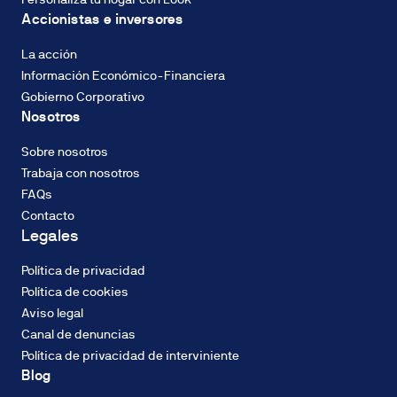
Tipo
hidrícos
Accionistas e inversores
Fijo
Descarbonización
del
La acción
2%
Información Económico-Financiera
TIN,
Gobierno Corporativo
con
Nosotros
sistema
CALIFICACIÓN
de
ENERGÉTICA
Sobre nosotros
amortización
Consumo de
Trabaja con nosotros
francés
energía: B
FAQs
de
Contacto
cuotas
Legales
constantes.
El
Política de privacidad
tipo
CALIFICACIÓN
Política de cookies
de
ENERGÉTICA
Aviso legal
Emisiones
interés
Canal de denuncias
(CO2): B
podrá
Política de privacidad de interviniente
ser
Blog
fijo
o