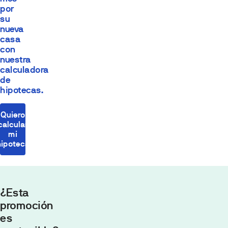
por
su
nueva
casa
con
nuestra
calculadora
de
hipotecas.
Quiero
calcular
mi
hipoteca
¿Esta
promoción
es