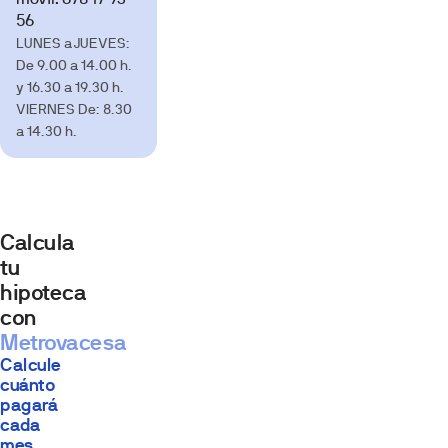
56
LUNES a JUEVES:
De 9.00 a 14.00 h.
y 16.30 a 19.30 h.
VIERNES De: 8.30
a 14.30 h.
Calcula
tu
hipoteca
con
Metrovacesa
Calcule
cuánto
pagará
cada
mes