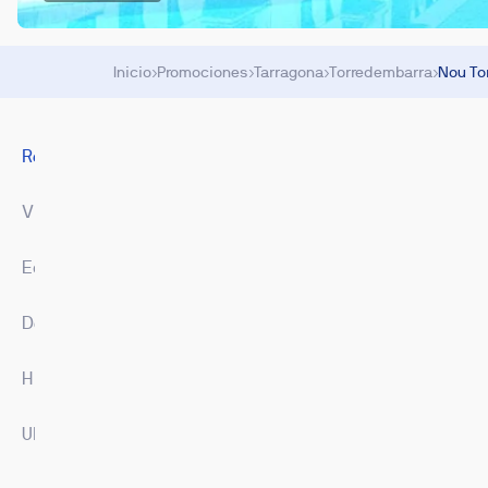
Inicio
›
Promociones
›
Tarragona
›
Torredembarra
›
Nou To
Resumen
Viviendas
Equipamiento
Descargas
Hipoteca
Ubicación
Imágenes