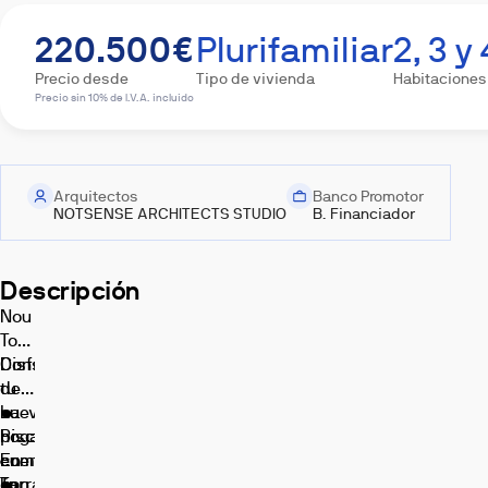
220.500€
Plurifamiliar
2, 3 y 
Precio desde
Tipo de vivienda
Habitaciones
Precio sin 10% de I.V.A. incluido
Exterior
Terraza
Salón
Cocina
Baño
Arquitectos
Banco Promotor
NOTSENSE ARCHITECTS STUDIO
B. Financiador
Descripción
Nou
Torredembarra:
Construye
Disfruta
Dormitorio
Videos
tu
de:
Imágenes,
nuevo
•
La
infografías
hogar
Piscina
promoción
y
recreaciones
en
comunitaria.
cuenta
En
3D
Tarragona
•
con
línea
con