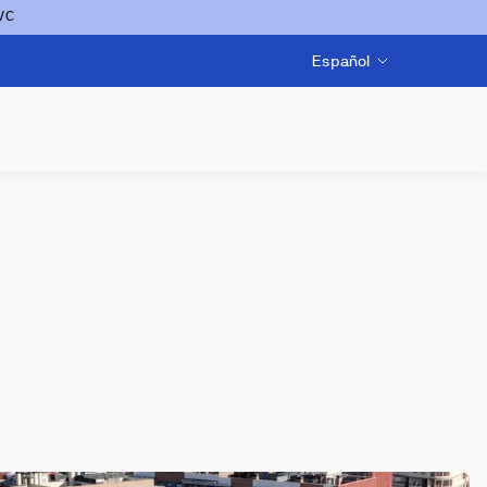
VC
Español