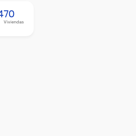
4
70
Viviendas