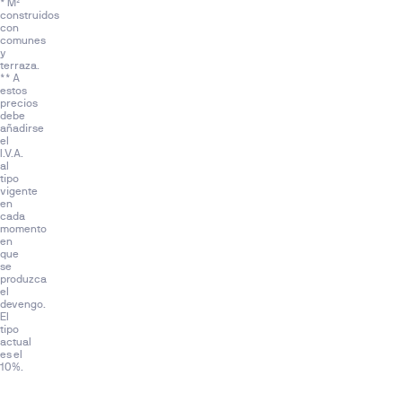
* M²
construidos
con
comunes
y
terraza.
** A
estos
precios
debe
añadirse
el
I.V.A.
al
tipo
vigente
en
cada
momento
en
que
se
produzca
el
devengo.
El
tipo
actual
es el
10%.