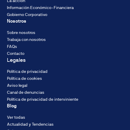
La acción
2%
Información Económico-Financiera
TIN,
Gobierno Corporativo
con
Nosotros
sistema
CALIFICACIÓN
de
ENERGÉTICA
Sobre nosotros
amortización
Consumo de
Trabaja con nosotros
francés
energía: A
FAQs
de
Contacto
cuotas
Legales
constantes.
El
Política de privacidad
tipo
CALIFICACIÓN
Política de cookies
de
ENERGÉTICA
Aviso legal
Emisiones
interés
Canal de denuncias
(CO2): A
podrá
Política de privacidad de interviniente
ser
Blog
fijo
o
Ver todas
variable
DOMUM
Actualidad y Tendencias
y
Compromiso