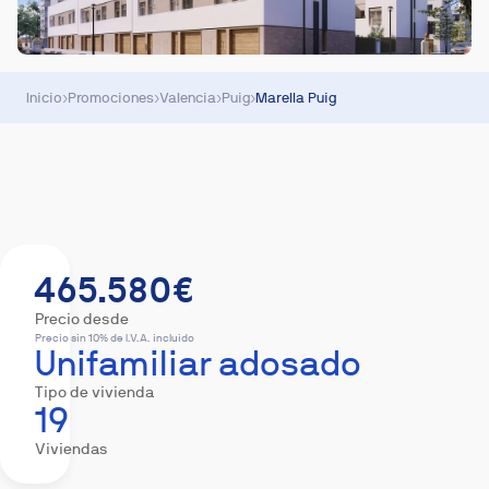
Inicio
›
Promociones
›
Valencia
›
Puig
›
Marella Puig
Resumen
Viviendas
Descargas
Hipoteca
465.580€
Precio desde
Precio sin 10% de I.V.A. incluido
Unifamiliar adosado
Tipo de vivienda
19
Viviendas