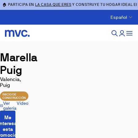
🏠 PARTICIPA EN
LA CASA QUE ERES
Y CONSTRUYE TU HOGAR IDEAL E
Español
Marella
Puig
Valencia,
Puig
INICIO DE
CONSTRUCCIÓN
Ver
Vídeo
galería
Me
interesa
esta
romoción