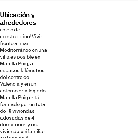
Puig,
Marella
Ubicación y
Puig
alrededores
se
¡Inicio de
sitúa
construcción! Vivir
frente
frente al mar
al
Mediterráneo en una
mar
villa es posible en
Mediterráneo,
Marella Puig, a
en
escasos kilómetros
un
del centro de
enclave
Valencia y en un
residencial
entorno privilegiado.
bien
Marella Puig está
conectado
formado por un total
y
de 18 viviendas
a
adosadas de 4
pocos
dormitorios y una
kilómetros
vivienda unifamiliar
del
Imágenes