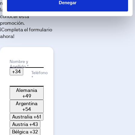
Denegar
nuevo hogar. No pierdas
imágenes.
la oportunidad de
conocer esta
promoción.
¡Completa el formulario
ahora!
Motivo de interés
Nombre y
Apellido *
+34
Teléfono
*
Alemania
+49
Argentina
+54
Australia
+61
Austria
+43
Bélgica
+32