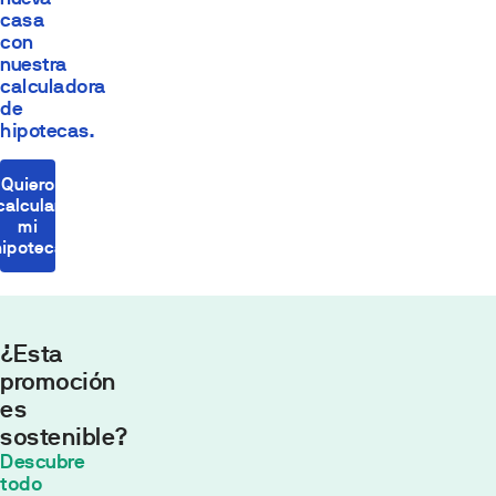
casa
con
nuestra
calculadora
de
hipotecas.
Quiero
calcular
mi
hipoteca
¿Esta
promoción
es
sostenible?
Cuota
Descubre
mensual
todo