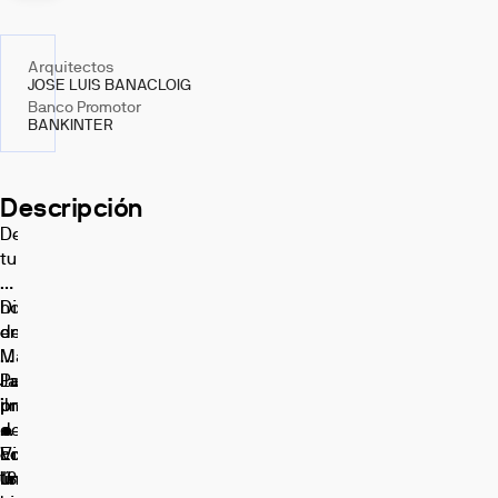
Arquitectos
JOSE LUIS BANACLOIG
Banco Promotor
BANKINTER
Descripción
Descubre
tu
nuevo
hogar
Disfruta
en
de:
Marella
•
Puig
Jardín
La
¡Inicio
privado.
promoción
de
•
cuenta
construcción!
Viviendas
con
En
Un
unifamiliares.
18
línea