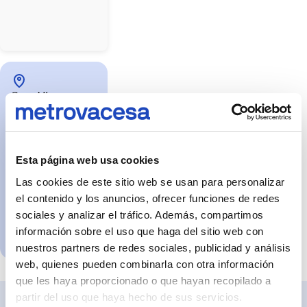
producto
entregable
salvo
que
se
indique
expresamente.
Las
imágenes
pueden
Gran Vía
no
reflejar
Marqués del
con
Turia 2 46005
exactitud
dimensiones,
Valencia
acabados,
materiales
De Lunes a Viernes
Esta página web usa cookies
o
de 10h a 14h y de
equipamientos.
Las cookies de este sitio web se usan para personalizar
La
16h a 19h Sábados
información
el contenido y los anuncios, ofrecer funciones de redes
de 10h a 13,30h
y
sociales y analizar el tráfico. Además, compartimos
características
de
información sobre el uso que haga del sitio web con
Pedir cita
la
vivienda
nuestros partners de redes sociales, publicidad y análisis
se
concretarán
web, quienes pueden combinarla con otra información
en
que les haya proporcionado o que hayan recopilado a
la
documentación
partir del uso que haya hecho de sus servicios.
contractual