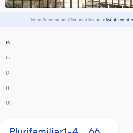
Inicio
›
Promociones
›
Valencia
›
Valencia
›
Avante reside
Resumen
Equipamiento
Descargas
Hipoteca
Ubicación
Imágenes
Plurifamiliar
1-4
66