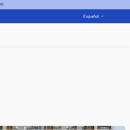
VC
Español