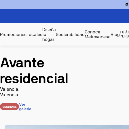

Diseña
Conoce
TU Á
Promociones
Locales
tu
Sostenibilidad
Blog
Metrovacesa
PER
hogar
Avante
residencial
Valencia,
Valencia
Ver
VENDIDAS
galería