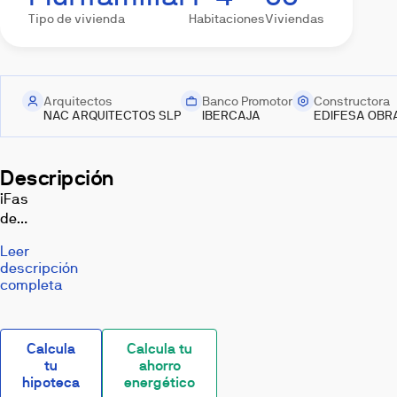
Tipo de vivienda
Habitaciones
Viviendas
Arquitectos
Banco Promotor
Constructora
NAC ARQUITECTOS SLP
IBERCAJA
EDIFESA OBRA
Exterior
Salón
Cocina
Dormitorio
Baño
Descripción
¡Fase
de
Entrega!
Leer
Obra
descripción
nueva
completa
en
Imagen
Otros
prensa
Valencia.
¡Fin
Imágenes,
Calcula
Calcula tu
infografías
de
tu
ahorro
y
construcción!
recreaciones
hipoteca
energético
3D
Avante